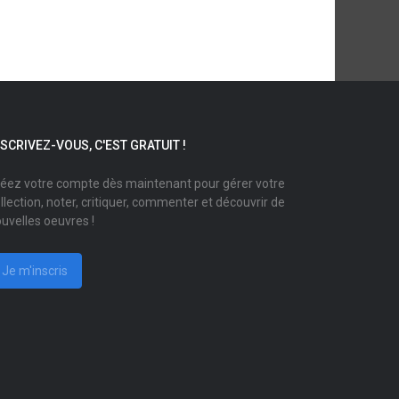
NSCRIVEZ-VOUS, C'EST GRATUIT !
éez votre compte dès maintenant pour gérer votre
llection, noter, critiquer, commenter et découvrir de
uvelles oeuvres !
Je m'inscris