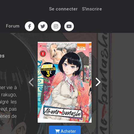
Se connecter
S'inscrire
Forum
es
ner vie à
 rakugo,
lgré les
veut pas
scènes de
Acheter