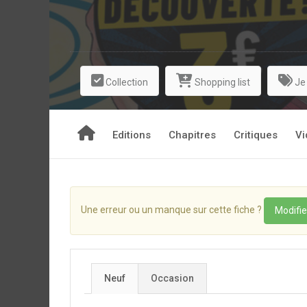
Le jour de l’examen de passage vers le grade ultim
Arakawa, maître incontesté de la discipline, qui 
tord de rire ! Et pourtant, Issho le déclare ind
explication ! La carrière d’artiste de Toru est br
flambeau, bien décidée à réaliser son rêve et à dé
Collection
Shopping list
Je
Editions
Chapitres
Critiques
Vi
Une erreur ou un manque sur cette fiche ?
Modifie
Neuf
Occasion