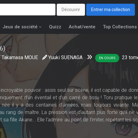
Découvrir
Entrer ma collection
Jeux de société
Quizz
Achat/vente
Top Collections
6)
Takamasa MOUE
Yuuki SUENAGA
23
tom
EN COURS
incroyable pouvoir : assis seul sur scène, il est capable de don
iquement d’un éventail et d’un carré de tissu ! Toru pratique le
née il y a des centaines d’années, mais toujours vivante. Ma
 rang de maître. La pression est d’autant plus forte qu’il ne 
sa fille Akane... Elle l’admire au point de l’imiter, répétant les 