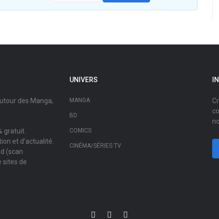
UNIVERS
I
autour des Manga,
MANGA
Cr
co
BD
no
 gratuit.
COMICS
on et d'actualité.
CINÉMA/SÉRIES TV
ad (scan
 sites de