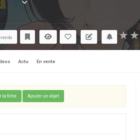
e, la barre est placée haut : ce n’est rien de moins que le célè
joue le rôle de juré. Toru donne une performance remarquable, la
igne du titre… Pire, il le bannit à vie du monde du rakugo, san
isée, sans que personne n’en comprenne la raison... mais Akane r
★
★
couvrir la vérité derrière ce scandale !
 vends
deos
Actu
En vente
r la fiche
Ajouter un objet