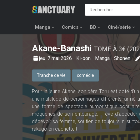
Manga
Comics
BD
Ciné/série
Akane-Banashi
TOME À 3€ (202
jeu. 7 mai 2026
Ki-oon
Manga
Shonen
Tranche de vie
comédie
Pour la jeune Akane, son père Toru est doté d’un 
une multitude de personnages différents, armé un
une forme de spectacle humoristique populaire 
moqueries de son entourage, il rêve d’accéder au
décevoir sa femme, soutien de toujours, ni surtout 
rakugo en cachette !