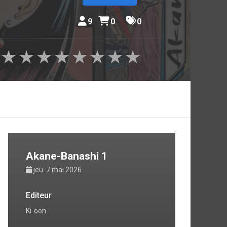
bre Issho
 salle se
9
0
0
s aucune
eprend le
★
★
★
★
★
★
★
★
Akane-Banashi 1
jeu. 7 mai 2026
Editeur
Ki-oon