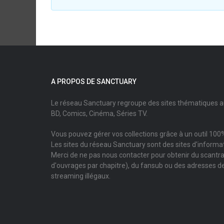
A PROPOS DE SANCTUARY
Le réseau Sanctuary regroupe des sites thématiques 
BD, Comics, Cinéma, Séries TV.
Vous pouvez gérer vos collections grâce à un outil 100%
Les sites du réseau Sanctuary sont des sites d'informati
Merci de ne pas nous contacter pour obtenir du scantr
d'ouvrages par chapitre), du fansub ou des adresses de
streaming illégaux.