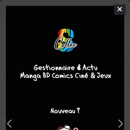
Ichi the Witch
4
SIMPLE
jeu. 4 juin 2026
Ki-oon
Manga
Shonen
Shiro
USAZAKI
6
tomes
EN COURS
aventure
fantastique
comédie
Attention, majiks : la chasse aux sortilèges est ouverte !
Les majiks : des sortilèges qui se matérialisent sous la forme de
mystérieuses créatures vivantes... Seules les femmes sont
capables de les traquer et d'accomplir les rituels périlleux
nécessaires pour les acquérir. Elles deviennent ainsi des
sorcières, protectrices de l'humanité, dotées du don de
maîtriser et de déchaîner le pouvoir de ces majiks.
Après avoir été abandonné à six ans dans la montagne où il vit
maintenant en solitaire, le jeune Ichi a développé un exceptionnel