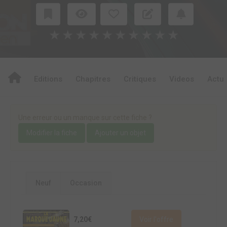
★
★
★
★
★
★
★
★
★
★
Editions
Chapitres
Critiques
Videos
Actu
Une erreur ou un manque sur cette fiche ?
Modifier la fiche
Ajouter un objet
Neuf
Occasion
7,20€
Voir l'offre