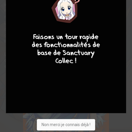
instinct de chasseur. La lutte pour la survie est une seconde
nature chez lui, et il n'aime rien tant que remporter des duels à
mort dans un milieu hostile. Alors, quand le majik maléfique
Uroro menace le village voisin, il saute sur l'occasion de défier
7
9
8
9
cette proie surpuissante ! Contre toute attente, il remporte le
combat et devient ainsi le premier sorcier de l'Histoire... Mais un
homme peut-il contrôler un tel pouvoir ?
La magie ne s'apprend pas, elle se mérite ! Entrez dans l'univers
d'Ichi the Witch, où les sorts sont des créatures extraordinaires
et les sorcières d'intrépides aventurières !
Non merci je connais déjà !