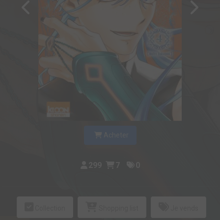
Acheter
299
7
0
Collection
Shopping list
Je vends