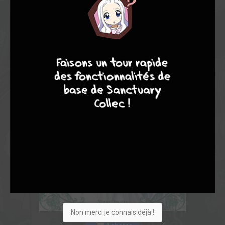
9
8
9
8
Non merci je connais déjà !