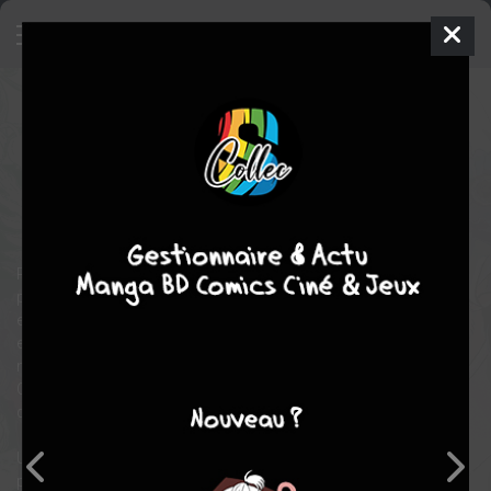
Les noces vénéneuses
1
SIMPLE
mer. 3 juin 2026
kazé manga
Manga
Seinen
Nijimi OIKAWA
Nijimi OIKAWA
romance
Romelia est maudite. Ses fluides corporels contiennent un
poison si puissant qu’il détruit tout ce qu’il touche. Cobaye,
enfermée dans un laboratoire de recherche, elle a perdu tout
espoir de mener une vie normale. C’est alors que Kuturi, un
militaire désinvolte, la tire de l’enfer… et lui demande sa main.
Quel secret cache le jeune général, pour vouloir d’une épouse si
dangereuse ?
Une romantasy sur le thème du mariage arrangé aux
protagonistes aussi mystérieux qu'attachants !