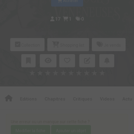
Acheter
17
1
0
Collection
Shopping list
Je vends
★
★
★
★
★
★
★
★
★
★
Editions
Chapitres
Critiques
Videos
Actu
Une erreur ou un manque sur cette fiche ?
Modifier la fiche
Ajouter un objet