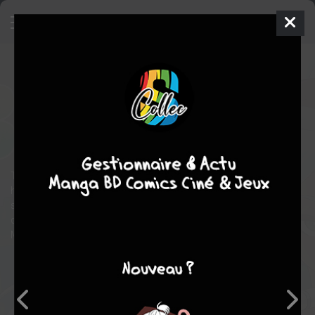
Free Quest
3
SIMPLE
mer. 10 juin 2026
pika
Manga
Inconnue
NéO
fantastique
aventure
Tout commence avec la jeune Théna, apprentie bretteuse,
habitante de Little Island, une île trop étroite pour sa témérité et
sa soif d’aventure ! Une envie irrésistible de se rendre sur le
continent ne la quitte pas… Mais elle devra se méfier du cruel roi
Mimas qui pourrait bien empêcher son rêve de se réaliser !