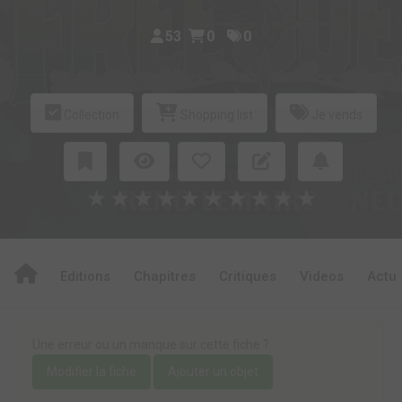
53
0
0
Collection
Shopping list
Je vends
★
★
★
★
★
★
★
★
★
★
Editions
Chapitres
Critiques
Videos
Actu
Une erreur ou un manque sur cette fiche ?
Modifier la fiche
Ajouter un objet