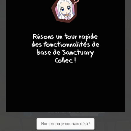
8
9
8
7
Non merci je connais déjà !
Acheter