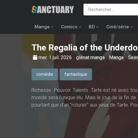
Manga
Comics
BD
Ciné/série
The Regalia of the Underd
mer. 1 juil. 2026
glénat manga
Manga
Sein
comédie
fantastique
Richesse. Pouvoir. Talents. Tarte est né avec tout
monde sera l’unique élu. Mais le jour de la fin de l
pourtant que d’un “roturier” aux yeux de Tarte. Pou