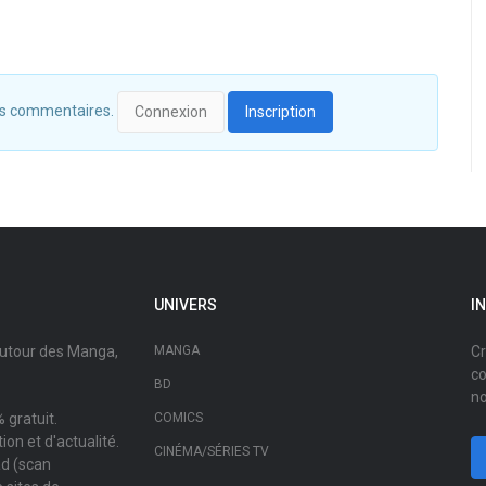
 des commentaires.
Connexion
Inscription
UNIVERS
I
autour des Manga,
MANGA
Cr
co
BD
no
 gratuit.
COMICS
on et d'actualité.
CINÉMA/SÉRIES TV
ad (scan