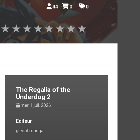
44
0
0
★
★
★
★
★
★
★
★
The Regalia of the
Underdog 2
mer. 1 juil. 2026
Editeur
glénat manga