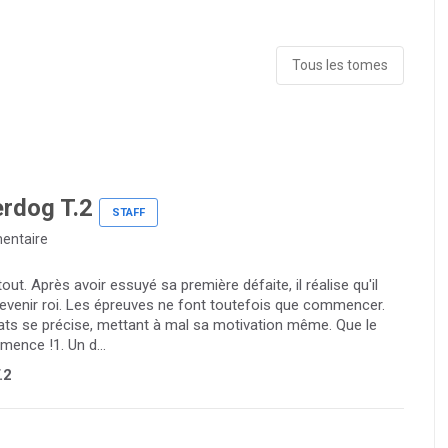
Tous les tomes
erdog T.2
STAFF
entaire
t. Après avoir essuyé sa première défaite, il réalise qu'il
 devenir roi. Les épreuves ne font toutefois que commencer.
ts se précise, mettant à mal sa motivation même. Que le
ence !1. Un d...
.2