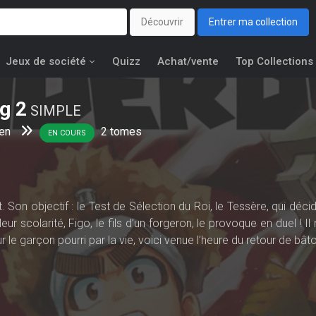
Découvrir
Entrer ma collection
Jeux de société
Quizz
Achat/vente
Top Collections
og
2
SIMPLE
en
2
tomes
EN COURS
. Son objectif : le Test de Sélection du Roi, le Tessère, qui déci
eur scolarité, Figo, le fils d’un forgeron, le provoque en duel ! Il 
r le garçon pourri par la vie, voici venue l’heure du retour de bât