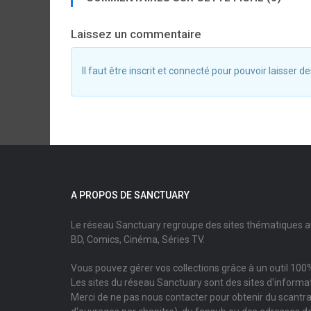
Laissez un commentaire
Il faut être inscrit et connecté pour pouvoir laisser
A PROPOS DE SANCTUARY
Le réseau Sanctuary regroupe des sites thématiques 
BD, Comics, Cinéma, Séries TV.
Vous pouvez gérer vos collections grâce à un outil 100%
Les sites du réseau Sanctuary sont des sites d'informati
Merci de ne pas nous contacter pour obtenir du scantr