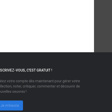
NSCRIVEZ-VOUS, C'EST GRATUIT !
éez votre compte dès maintenant pour gérer votre
llection, noter, critiquer, commenter et découvrir de
uvelles oeuvres !
Je m'inscris