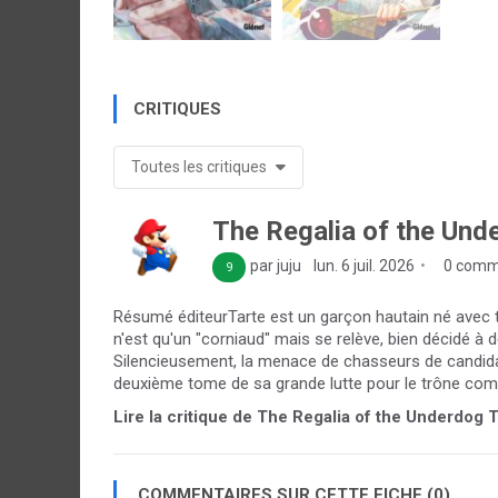
CRITIQUES
Toutes les critiques
The Regalia of the Und
par juju
lun. 6 juil. 2026
0 comm
9
Résumé éditeurTarte est un garçon hautain né avec tou
n'est qu'un "corniaud" mais se relève, bien décidé à
Silencieusement, la menace de chasseurs de candida
deuxième tome de sa grande lutte pour le trône comm
Lire la critique de The Regalia of the Underdog T
COMMENTAIRES SUR CETTE FICHE (0)