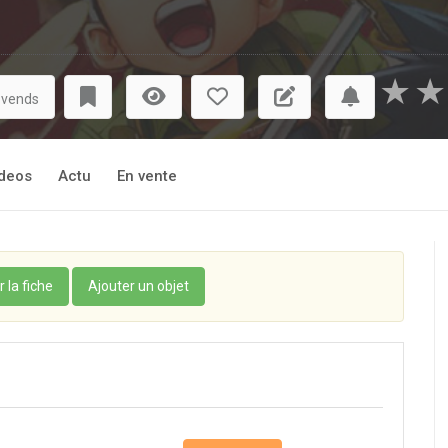
★
★
 vends
deos
Actu
En vente
r la fiche
Ajouter un objet