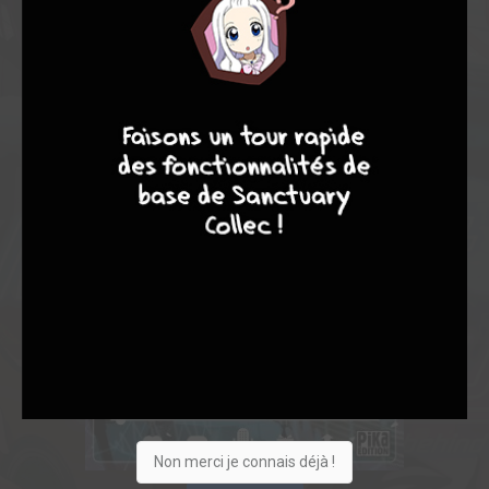
8
10
4
7
Non merci je connais déjà !