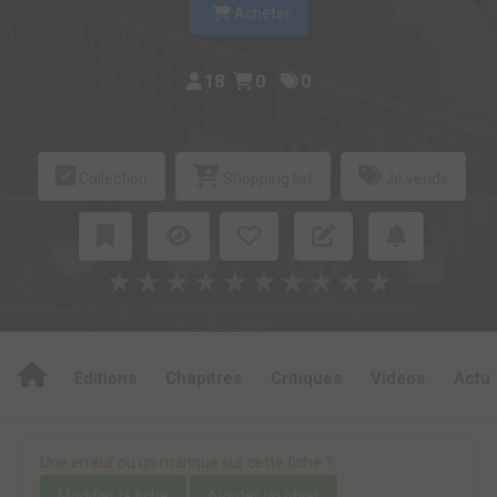
Acheter
18
0
0
Collection
Shopping list
Je vends
★
★
★
★
★
★
★
★
★
★
Editions
Chapitres
Critiques
Videos
Actu
Une erreur ou un manque sur cette fiche ?
Modifier la fiche
Ajouter un objet