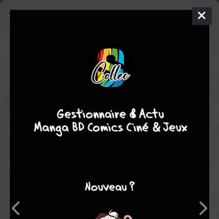
Midnight Heart Tune
1
SIMPLE
mer. 1 juil. 2026
pika
Manga
Shonen
Masakuni IGARASHI
Masakuni IGARASHI
comédie
romance
Arisu Yamabuki, lycéen de deuxième année, est à la recherche
d’une dénommée “Apollon”, une animatrice de radio dont il ne
connaît ni l’apparence ni le véritable nom. Mais après la fusion
de son lycée avec l’établissement voisin pour filles, il obtient
enfin une piste : Apollon ferait partie du club de radio ! Il y fait la
rencontre de quatre élèves qui rêvent toutes de faire de leur voix
leur métier… Afin de découvrir laquelle est Apollon, Yamabuki
promet de les aider à atteindre leur rêve !