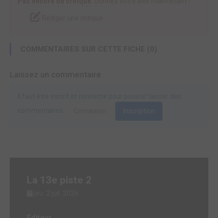
Pas encore de critique.
Donnez votre avis maintenant !
Rédiger une critique
COMMENTAIRES SUR CETTE FICHE (0)
Laissez un commentaire
Il faut être inscrit et connecté pour pouvoir laisser des
commentaires.
Connexion
Inscription
La 13e piste 2
jeu. 2 juil. 2026
Editeur