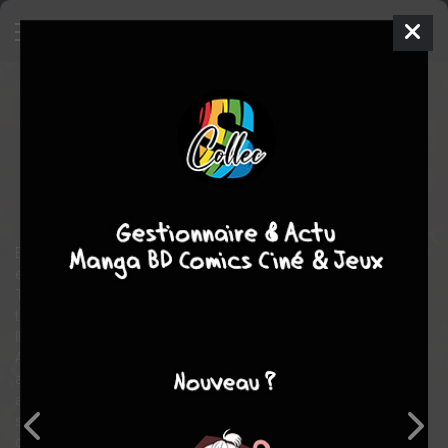
La 13e piste
2
SIMPLE
jeu. 2 juil. 2026
Ki-oon
Manga
Seinen
Kei
SANBE
Kei SANBE
7
tomes
COMPLÈTE
drame
science fiction
En 2019, une habitation du quartier de Sakura New Town brûle
entièrement, et trois cadavres y sont retrouvés... Un an plus tôt,
Toya, enseignant en école primaire, et sa femme Haru viennent
tout juste de faire construire leur maison à... Sakura New Town.
Ils font de leur mieux pour offrir une enfance heureuse à leur fils
Ao, souvent hospitalisé à cause d'une maladie grave. Le garçon
a hérité de son père sa passion des RPG et se prête volontiers
aux jeux de piste que ce dernier lui prépare. Mais, un jour, Toya
se retrouve sans le vouloir impliqué lui aussi dans une partie
grandeur nature : il découvre dans ses affaires des cartes