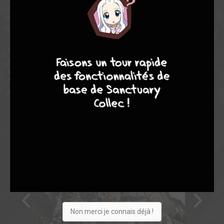
postales à l'écriture enfantine qui prédisent de terribles
tragédies... et son rôle semble être de les stopper ! Mais
pourquoi lui ? Et qui peut bien être l'auteur de ces prophéties ?
9
8
9
8
Après Erased et Echoes, le génie du thriller Kei Sanbe frappe
encore ! Avec son talent pour les intrigues à tiroirs, il nous
entraîne dans la chronique d'une famille ordinaire confrontée à
l'extraordinaire. Passé, présent, futur : le temps se joue de nous
jusqu'au dénouement fatal...
Non merci je connais déjà !