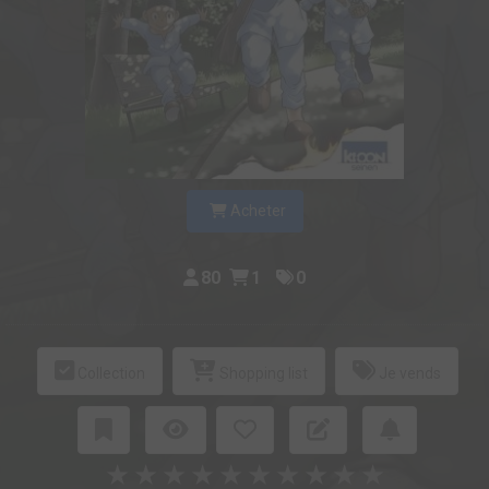
Acheter
80
1
0
Collection
Shopping list
Je vends
★
★
★
★
★
★
★
★
★
★