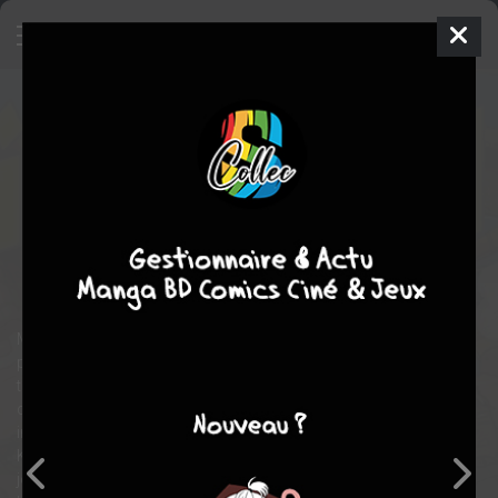
Eizôken ! Pas touche à nos
animés !!
8
SIMPLE
mer. 8 juil. 2026
nobi nobi!
Manga
Seinen
Sumito ôWARA
Sumito ôWARA
8
EN COURS
tomes
aventure
comédie
Tranche de vie
Midori Asakusa, en première année de lycée, est une
passionnée d'animation. Pleine d'imagination, elle passe son
temps à dessiner dans son carnet de croquis. Son objectif :
créer son propre dessin animé. Mais seule, c'est mission
impossible ! Et ce n'est pas son amie, l'impassible Sayaka
Kanamori uniquement intéressée par l'argent, qui va l'aider. Un
jour, elles font la rencontre de Tsubame Mizusaki, une fille de