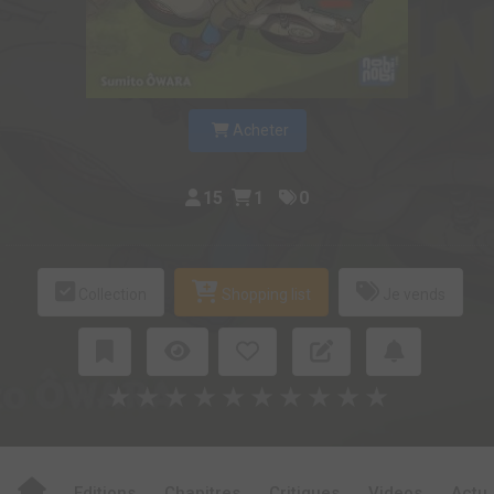
Acheter
15
1
0
Collection
Shopping list
Je vends
★
★
★
★
★
★
★
★
★
★
Editions
Chapitres
Critiques
Videos
Actu