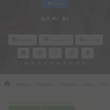
Acheter
39
2
0
Collection
Shopping list
Je vends
★
★
★
★
★
★
★
★
★
★
Editions
Chapitres
Critiques
Videos
Actu
Une erreur ou un manque sur cette fiche ?