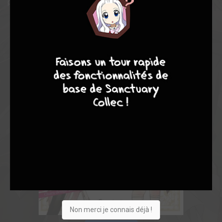
puissant qui soit !
7
8
8
10
Non merci je connais déjà !