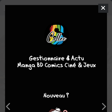
Reincarnated as an Aristocrat
with an Appraisal Skill
12
SIMPLE
mer. 1 juil. 2026
crunchyroll
Manga
Shonen
Natsumi INOUE
MIRAIJIN A
11
EN COURS
tomes
fantastique
Un employé lambda se réincarne brutalement dans le corps
d'Ars Louvent, un petit aristocrate d'un autre monde. Bien que
pourvu des mêmes aptitudes physiques et intellectuelles que
dans sa vie antérieure, le ressuscité découvre qu’il possède
désormais le don d'évaluer avec précision le potentiel latent des
gens. Grâce à son nouveau pouvoir, Ars se jure de protéger son
peuple en faisant de son petit domaine le territoire le plus