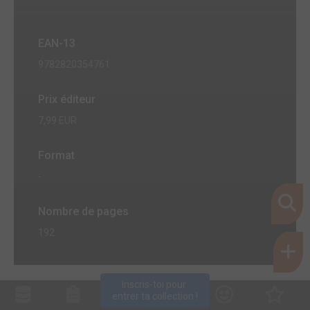
EAN-13
9782820354761
Prix éditeur
7,99 EUR
Format
-
Nombre de pages
192
Inscris-toi pour 
entrer ta collection !