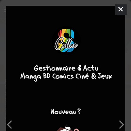
Eagle
3
PERFECT
mer. 8 juil. 2026
Panini manga
Manga
Seinen
Kaiji KAWAGUCHI
Kaiji KAWAGUCHI
11
tomes
COMPLÈTE
drame
Ayant grandi prés d’une base américaine sur l’île d’Okinawa, Jo
Takashi, un jeune journaliste, ne pouvait pas imaginer un jour
que le soldat qui passa chez lui un jour puisse devenir sénateur
des Etats-Unis et encore moins, que celui-ci lui demande
personnellement de venir couvrir la campagne présidentielle
américaine. En arrivant aux EU, le naïf reporter va apprendre la
vérité sur sa naissance et le lien qui l’uni au puissant Sénateur
Kenneth Yamaoka...