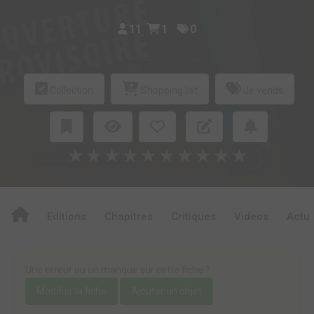
11
1
0
Collection
Shopping list
Je vends
★
★
★
★
★
★
★
★
★
★
Editions
Chapitres
Critiques
Videos
Actu
Une erreur ou un manque sur cette fiche ?
Modifier la fiche
Ajouter un objet