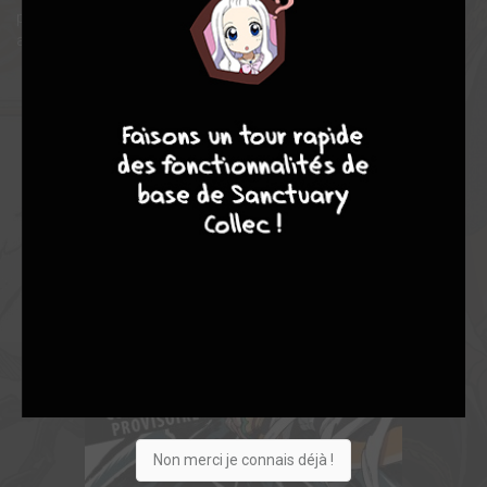
propose son lot d'illustrations inédites concernant les travaux
autour de l'anime.
9
8
9
8
Non merci je connais déjà !