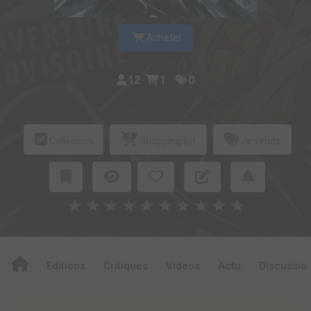
Acheter
12
1
0
Collection
Shopping list
Je vends
★
★
★
★
★
★
★
★
★
★
Editions
Critiques
Videos
Actu
Discussio