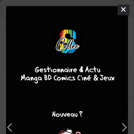
Demon Slayer
3
SIMPLE
mer. 8 juil. 2026
Panini manga
Artbook
Inconnue
Troisième volet des recueils d'illustrations du studio Ufotable se
concentrant sur l'arc du Quartier des Plaisirs. Plus qu'un
manga, un phénomène ! Demon Slayer est le titre de tous les
records. Près de 6 millions d'exemplaires ont été vendus en
France depuis la parution du tome 1 ! Si la série principale de
Koyoharu Gotouge s'est achevée avec le 23e tome, les
nombreux projets autour de la licence continuent d'éveiller
l'intérêt des fans, qui ont été au rendez-vous à travers le monde
récemment avec la sortie du dernier film en date. Un intérêt pour
la série qui n'a jamais faibli et qui continue d'être maintenu
encore aujourd'hui. Pour rendre hommage au travail magistral
du studio Ufotable, nous présentons ce magnifique recueil
d'illustrations qui fait suite aux deux premiers artbooks et qui