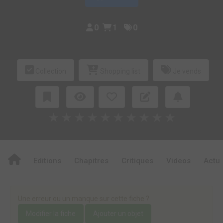
0
1
0
Collection
Shopping list
Je vends
★
★
★
★
★
★
★
★
★
★
Editions
Chapitres
Critiques
Videos
Actu
Une erreur ou un manque sur cette fiche ?
Modifier la fiche
Ajouter un objet