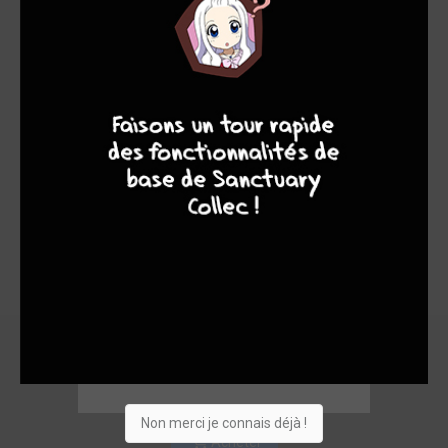
7
6
4
9
Non merci je connais déjà !
Acheter