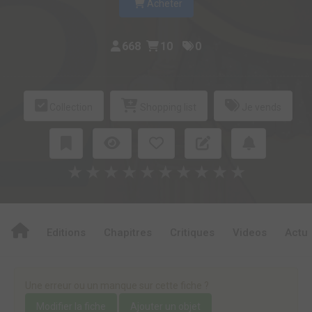
Acheter
668
10
0
Collection
Shopping list
Je vends
★
★
★
★
★
★
★
★
★
★
Editions
Chapitres
Critiques
Videos
Actu
Une erreur ou un manque sur cette fiche ?
Modifier la fiche
Ajouter un objet