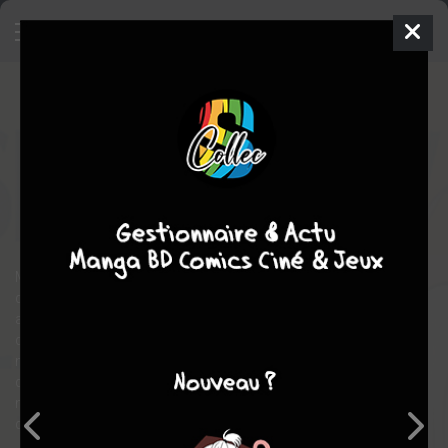
Shadow Lady
2
RÉÉDITION
lun. 1 août 2005
tonkam
Manga
Shonen
Masakazu KATSURA
Masakazu KATSURA
3
tomes
COMPLÈTE
fantastique
aventure
Mélant comédie sentimentale, action et humour au second
degré, Masakazu Katsura nous livre une courte série très
agréable. Une héroïne timide peut se transformer en justicière
délurée aux pouvoirs multiples, grâce à une boite de maquillage
magique héritée de sa grand-mère. Seul problème : elle est
désespérément amoureuse d'un jeune inspecteur qui a juré de
mettre Shadow Lady, qu'il considère comme un danger public,
derrière les barreaux...