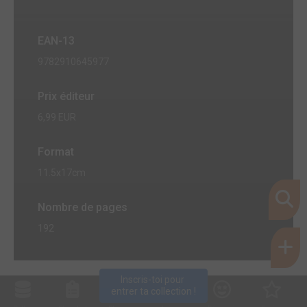
EAN-13
9782910645977
Prix éditeur
6,99 EUR
Format
11.5x17cm
Nombre de pages
192
Inscris-toi pour 
entrer ta collection !