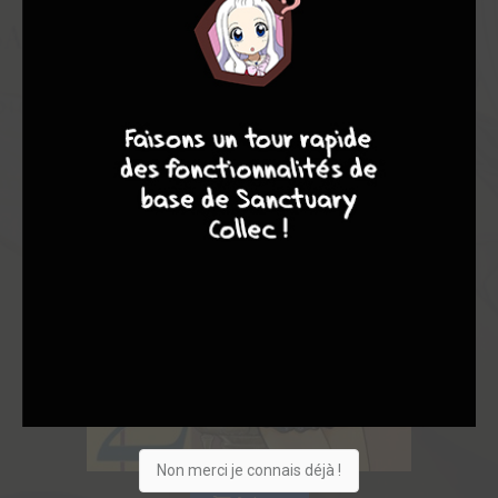
9
7
6
6
Non merci je connais déjà !