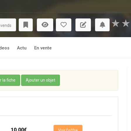
★
★
 vends
deos
Actu
En vente
r la fiche
Ajouter un objet
10,00€
Voir l'offre