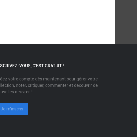
NSCRIVEZ-VOUS, C'EST GRATUIT !
éez votre compte dès maintenant pour gérer votre
llection, noter, critiquer, commenter et découvrir de
uvelles oeuvres !
Je m'inscris