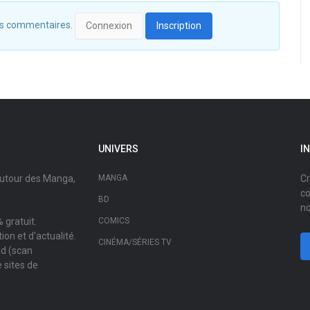
 des commentaires.
Connexion
Inscription
UNIVERS
I
autour des Manga,
MANGA
Cr
co
BD
no
 gratuit.
COMICS
on et d'actualité.
CINÉMA/SÉRIES TV
ad (scan
 sites de