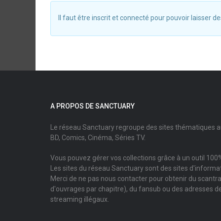
Il faut être inscrit et connecté pour pouvoir laisser
A PROPOS DE SANCTUARY
Le réseau Sanctuary regroupe des sites thématiques 
BD, Comics, Cinéma, Séries TV.
Vous pouvez gérer vos collections grâce à un outil 100%
Les sites du réseau Sanctuary sont des sites d'informati
Merci de ne pas nous contacter pour obtenir du scantr
d'ouvrages par chapitre), du fansub ou des adresses de
streaming illégaux.