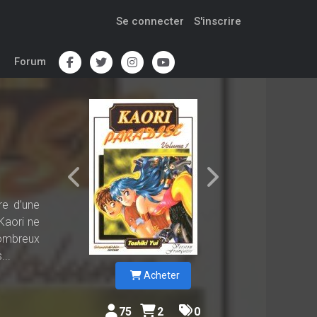
Se connecter
S'inscrire
Forum
re d’une
 Kaori ne
nombreux
...
Acheter
75
2
0