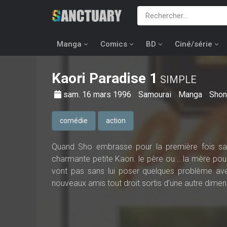
Manga
Comics
BD
Ciné/série
Kaori Paradise
1
SIMPLE
sam. 16 mars 1996
Samourai
Manga
Shon
comédie
action
Quand Sho embrasse pour la première fois sa p
charmante petite Kaori. le père ou... la mère pour
vont pas sans lui poser quelques problème ave
nouveaux amis tout droit sortis d’une autre dimens