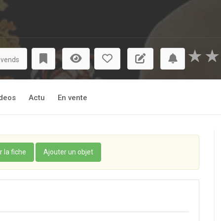
★
★
 vends
deos
Actu
En vente
r la fiche
Ajouter un objet