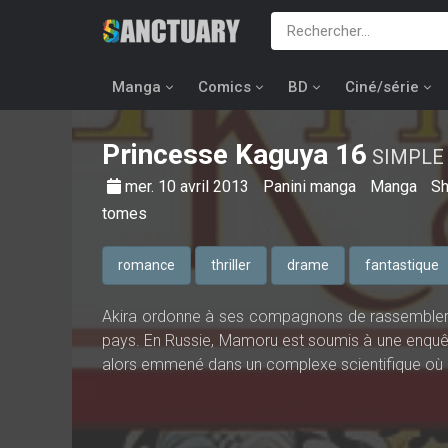
Manga
Comics
BD
Ciné/série
Princesse Kaguya
16
SIMPLE
mer. 10 avril 2013
Panini manga
Manga
Sh
tomes
romance
thriller
drame
fantastique
Akira ordonne à ses compagnons de rassembler le
pays. En Russie, Mamoru est soumis à une enquête 
alors emmené dans un complexe scientifique où il