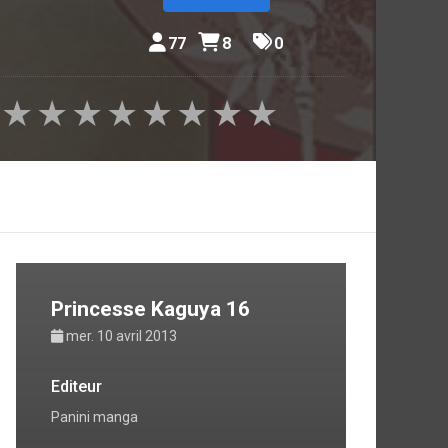
77
8
0
★
★
★
★
★
★
★
★
Princesse Kaguya 16
mer. 10 avril 2013
Editeur
Panini manga