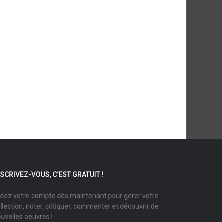
NSCRIVEZ-VOUS, C'EST GRATUIT !
éez votre compte dès maintenant pour gérer votre
llection, noter, critiquer, commenter et découvrir de
uvelles oeuvres !