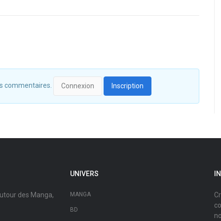
 des commentaires.
Connexion
Inscription
UNIVERS
I
autour des Manga,
MANGA
Cr
co
BD
no