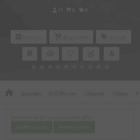
11
0
0
Collection
Shopping list
Je vends
★
★
★
★
★
★
★
★
★
★
Episodes
DVD/Blu-ray
Critiques
Videos
A
Une erreur ou un manque sur cette fiche ?
Modifier la fiche
Ajouter un objet