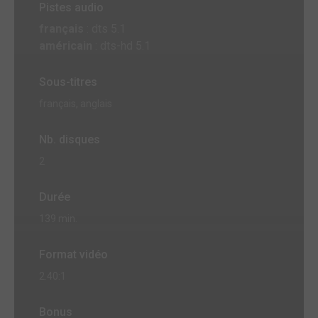
Pistes audio
français
: dts 5.1
américain
: dts-hd 5.1
Sous-titres
français, anglais
Nb. disques
2
Durée
139 min.
Format vidéo
2.40:1
Bonus