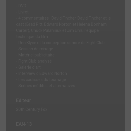
- DVD
- Livret
- 4 commentaires : David Fincher, David Fincher et le
cast (Brad Pitt, Edward Norton et Helena Bonham
Carter), Chuck Palahniuk et Jim Uhls, l'équipe
technique du film
- Ren Klyce et la conception sonore de Fight Club
- Session de mixage
- Matériel publicitaire
- Fight Club analysé
- Galerie d'art
- Interview d'Edward Norton
- Les coulisses du tournage
- Scènes inédites et alternatives
Editeur
20th Century Fox
EAN-13