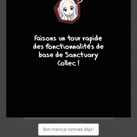
9
8
9
8
Acheter
Non merci je connais déjà !