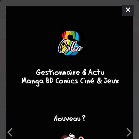
Fight Club
COLLECTOR BLU-RAY
mer. 2 nov. 2011
20th Century Fox
Film
David
FINCHER
drame
thriller
Le narrateur, sans identité précise, vit seul, travaille seul, dort
seul, mange seul ses plateaux-repas pour une personne
comme beaucoup d'autres personnes seules qui connaissent
la misère humaine, morale et sexuelle. C'est pourquoi il va
devenir membre du Fight club, un lieu clandestin ou il va pouvoir
retrouver sa virilité, l'échange et la communication. Ce club est
dirigé par Tyler Durden, une sorte d'anarchiste entre gourou et
philosophe qui prêche l'amour de son prochain.