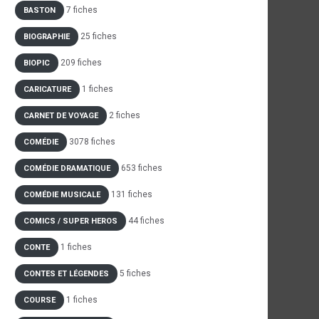
7 fiches
BASTON
25 fiches
BIOGRAPHIE
209 fiches
BIOPIC
1 fiches
CARICATURE
2 fiches
CARNET DE VOYAGE
3078 fiches
COMÉDIE
653 fiches
COMÉDIE DRAMATIQUE
131 fiches
COMÉDIE MUSICALE
44 fiches
COMICS / SUPER HEROS
1 fiches
CONTE
5 fiches
CONTES ET LÉGENDES
1 fiches
COURSE