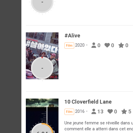
-
#Alive
0
0
0
2020
Film
-
10 Cloverfield Lane
13
0
5
2016
Film
Une jeune femme se réveille dans u
comment elle a atterri dans cet end