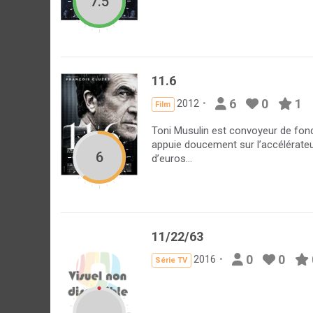
7.5
11.6
6
0
1
2012
Film
Toni Musulin est convoyeur de fond
appuie doucement sur l’accélérateur
6
d’euros…
11/22/63
0
0
2016
Série TV