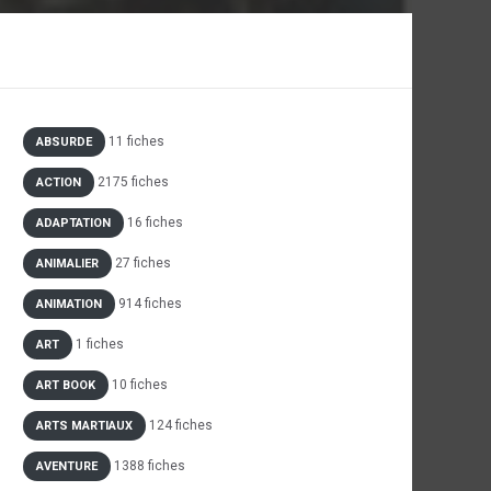
11 fiches
ABSURDE
2175 fiches
ACTION
16 fiches
ADAPTATION
27 fiches
ANIMALIER
914 fiches
ANIMATION
1 fiches
ART
10 fiches
ART BOOK
124 fiches
ARTS MARTIAUX
1388 fiches
AVENTURE