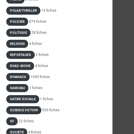
15 fiches
POLAR/THRILLER
879 fiches
POLICIER
28 fiches
POLITIQUE
4 fiches
RELIGION
2 fiches
REPORTAGES
4 fiches
ROAD-MOVIE
1690 fiches
ROMANCE
1 fiches
SAMURAI
1 fiches
SATIRE SOCIALE
920 fiches
SCIENCE FICTION
22 fiches
SF
4 fiches
SOCIÉTÉ