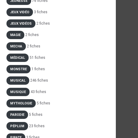
76 fiches
JEUNESSE
3 fiches
JEUX VIDÉO
2 fiches
JEUX VIDÉOS
2 fiches
MAGIE
2 fiches
MECHA
51 fiches
MÉDICAL
1 fiches
MONSTRE
246 fiches
MUSICAL
43 fiches
MUSIQUE
5 fiches
MYTHOLOGIE
5 fiches
PARODIE
23 fiches
PÉPLUM
3 fiches
PIRATE