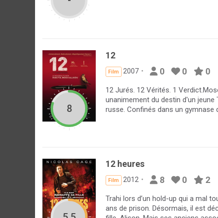
-
12
0
0
0
2007
Film
12 Jurés. 12 Vérités. 1 Verdict.Mo
unanimement du destin d'un jeune 
8
russe. Confinés dans un gymnase d'é
12 heures
8
0
2
2012
Film
Trahi lors d’un hold-up qui a mal t
ans de prison. Désormais, il est d
5.5
fille, Alison. Mais ses anciens asso