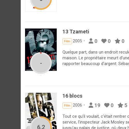
13 Tzameti
0
0
0
2005
Film
Quelque part, dans un endroit reculé
maison. Le propriétaire meurt d'un
-
rapporter beaucoup d'argent. Sébast
16 blocs
19
0
5
2006
Film
Tout ce qu'il voulait, c'était rentrer
service, l'inspecteur Jack Mosley se
6.2
jusqu'au palais de justice, où deux 