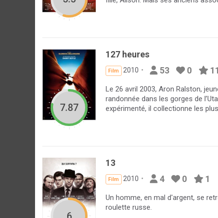
127 heures
53
0
1
2010
Film
Le 26 avril 2003, Aron Ralston, je
randonnée dans les gorges de l’Utah
7.87
expérimenté, il collectionne les plu
13
4
0
1
2010
Film
Un homme, en mal d'argent, se retro
roulette russe.
6