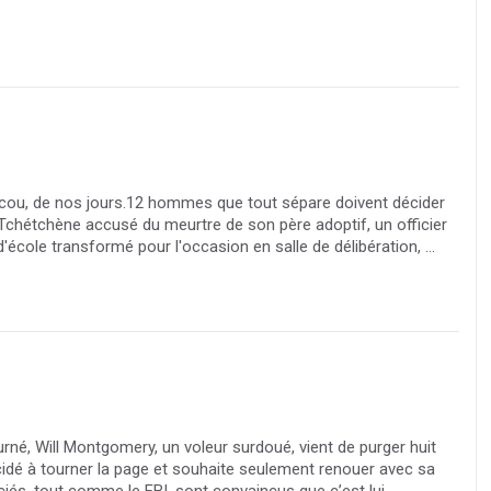
scou, de nos jours.12 hommes que tout sépare doivent décider
Tchétchène accusé du meurtre de son père adoptif, un officier
cole transformé pour l'occasion en salle de délibération, ...
ourné, Will Montgomery, un voleur surdoué, vient de purger huit
écidé à tourner la page et souhaite seulement renouer avec sa
ciés, tout comme le FBI, sont convaincus que c’est lui ...