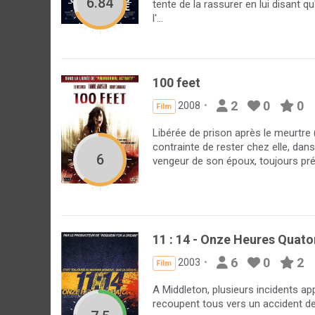
6.84
tente de la rassurer en lui disant q
l'...
100 feet
2
0
0
2008
Film
Libérée de prison après le meurtre
contrainte de rester chez elle, dan
6
vengeur de son époux, toujours pré
11 : 14 - Onze Heures Quato
6
0
2
2003
Film
A Middleton, plusieurs incidents a
recoupent tous vers un accident de 