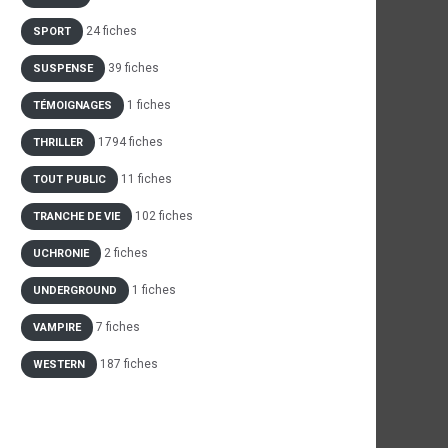
24 fiches
SPORT
39 fiches
SUSPENSE
1 fiches
TÉMOIGNAGES
1794 fiches
THRILLER
11 fiches
TOUT PUBLIC
102 fiches
TRANCHE DE VIE
2 fiches
UCHRONIE
1 fiches
UNDERGROUND
7 fiches
VAMPIRE
187 fiches
WESTERN