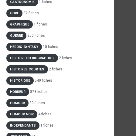
1 fiches
GASTRONOMIE
37 fiches
GORE
1 fiches
GRAPHIQUE
250 fiches
GUERRE
10 fiches
HEROÏC-FANTASY
2 fiches
HISTOIRE OU BIOGRAPHIE ?
2 fiches
HISTOIRES COURTES
540 fiches
HISTORIQUE
873 fiches
HORREUR
30 fiches
HUMOUR
4 fiches
HUMOUR NOIR
1 fiches
INDÉPENDANTS