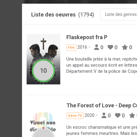
Liste des oeuvres
(1794)
Liste des genres
Flaskepost fra P
0
0
0
2016
Film
Une bouteille jetée à la mer, repêch
un appel au secours écrit en lettr
10
Département V de la police de Cope
The Forest of Love - Deep 
0
0
2020
Série TV
Un escroc charismatique et une pr
jeunes femmes meurtries. Mais le