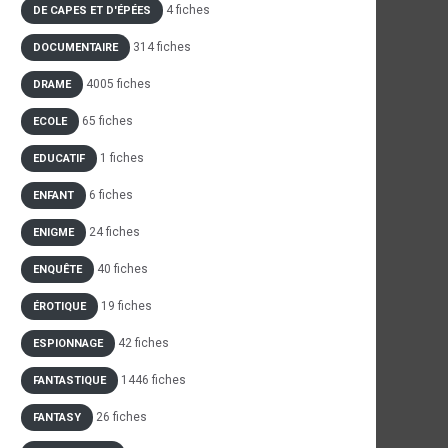
4 fiches
DE CAPES ET D'ÉPÉES
314 fiches
DOCUMENTAIRE
4005 fiches
DRAME
65 fiches
ECOLE
1 fiches
EDUCATIF
6 fiches
ENFANT
24 fiches
ENIGME
40 fiches
ENQUÊTE
19 fiches
ÉROTIQUE
42 fiches
ESPIONNAGE
1446 fiches
FANTASTIQUE
26 fiches
FANTASY