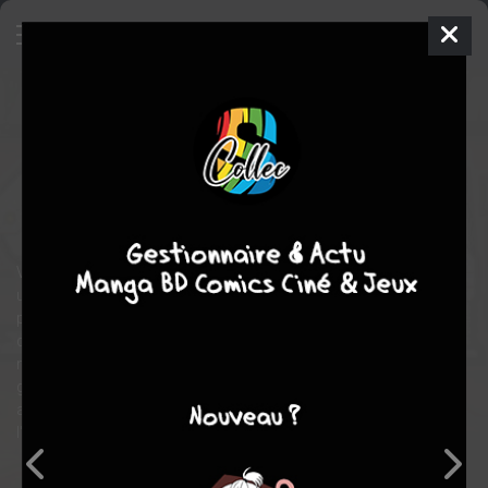
Sentinel
2 - L'éveil
SIMPLE
jeu. 24 févr. 2005
Panini Comics
Comics
Udon
STUDIO
Sean MC KEEVER
Comics / Super Heros
Voici la deuxième partie des aventures du jeune Juston Seyfert,
un adolescent comme les autres si ce n'est que c'est le
processeur...
d'une sentinelle, l'un de ces robots géants chasseurs de
mutants ! Peut-on vraiment devenir ami avec une machine de
guerre ? Le sort de notre héros se joue dans ce récit complet
aux échos résolument manga, une saga tout droit sortie de
l'innovante ligne Tsunami de Marvel !