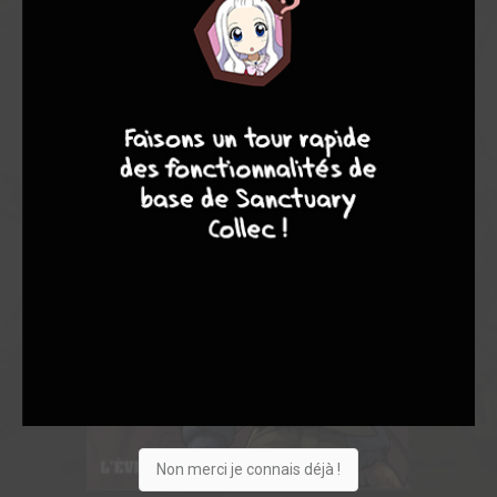
4
7
8
7
Non merci je connais déjà !