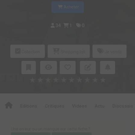
Acheter
34
1
0
Collection
Shopping list
Je vends
★
★
★
★
★
★
★
★
★
★
Editions
Critiques
Videos
Actu
Discussio
Une erreur ou un manque sur cette fiche ?