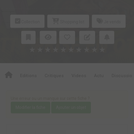
Collection
Shopping list
Je vends
★
★
★
★
★
★
★
★
★
★
Editions
Critiques
Videos
Actu
Discussio
Une erreur ou un manque sur cette fiche ?
Modifier la fiche
Ajouter un objet