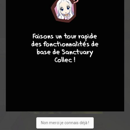
9
8
9
8
Non merci je connais déjà !
59
1
0