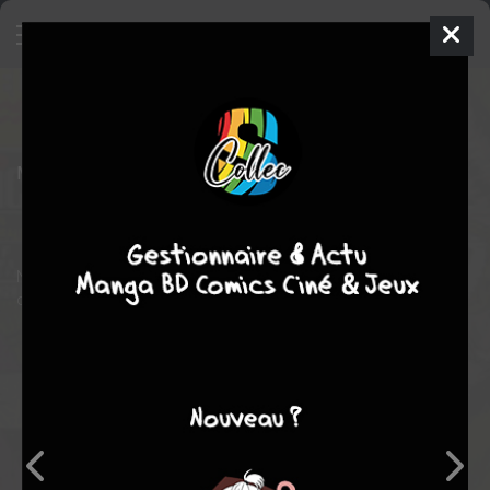
Hulk
28
KIOSQUE (1992 - 1996)
lun. 21 oct. 1996
SEMIC BD
Comics
Angel
MEDINA
Peter DAVID
7
tomes
COMPLÈTE
Comics / Super Heros
Nick Fury est mort des mains du Punisher !! Betty est prise en
otage par l'armée !! Et Hulk dans tout ça ?