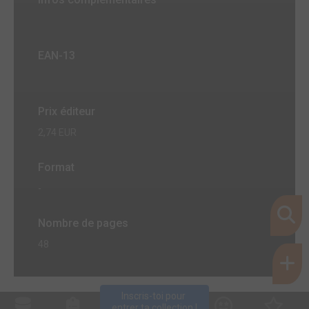
EAN-13
Prix éditeur
2,74 EUR
Format
-
Nombre de pages
48
Inscris-toi pour 
entrer ta collection !