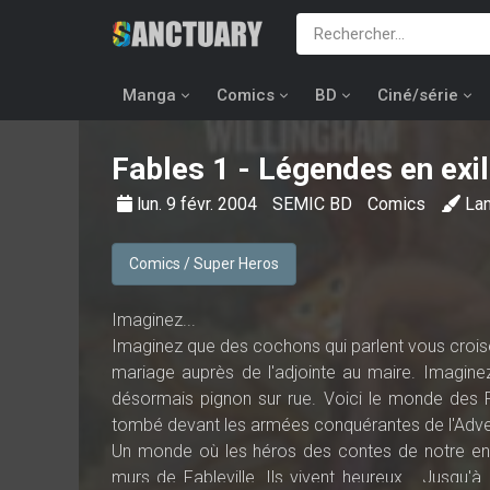
Manga
Comics
BD
Ciné/série
Fables
1 - Légendes en exil
lun. 9 févr. 2004
SEMIC BD
Comics
La
Comics / Super Heros
Imaginez...
Imaginez que des cochons qui parlent vous croisen
mariage auprès de l'adjointe au maire. Imagin
désormais pignon sur rue. Voici le monde des F
tombé devant les armées conquérantes de l'Adve
Un monde où les héros des contes de notre enf
murs de Fableville. Ils vivent heureux... Jusqu