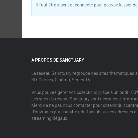
Il faut être inscrit et connecté pour pouvoir laisser
A PROPOS DE SANCTUARY
Le réseau Sanctuary regroupe des sites thématiques 
BD, Comics, Cinéma, Séries TV.
Vous pouvez gérer vos collections grâce à un outil 100%
Les sites du réseau Sanctuary sont des sites d'informati
Merci de ne pas nous contacter pour obtenir du scantr
d'ouvrages par chapitre), du fansub ou des adresses de
streaming illégaux.