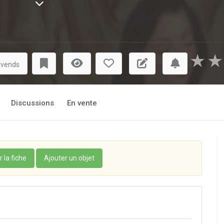
confier à Bigby, le loup détective, la charge d'élucider cet assa
 est-ce Barbe-Bleue, avec qui Rose Rouge s'est publiquement 
nt, l'impécunieux gigolo ? Est-ce encore le Roi Cole, prêt à t
nocent et moqueur Gobe-Mouche ? Décidément, la vie n'est pas un 
★
★
 vends
Discussions
En vente
r la fiche
Ajouter un objet