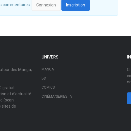
 des commentaires.
Connexion
Inscription
UNIVERS
I
autour des Manga,
MANGA
Cr
co
BD
no
 gratuit.
COMICS
on et d'actualité.
CINÉMA/SÉRIES TV
ad (scan
 sites de