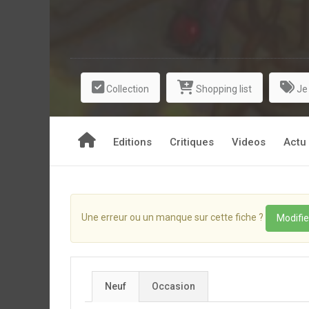
trouve la force de surmonter son chagrin que pour 
Et à Fableville, les suspects sont nombreux :
depuis quelques temps ? Est-ce le Prince Charma
maintenir l'ordre dans Fableville ? Ou bien l'in
fées...
Collection
Shopping list
Je
Editions
Critiques
Videos
Actu
Une erreur ou un manque sur cette fiche ?
Modifie
Neuf
Occasion