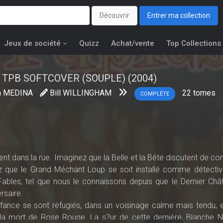
Découvrir
Entrer ma collection
Jeux de société
Quizz
Achat/vente
Top Collections
TPB SOFTCOVER (SOUPLE) (2004)
n MEDINA
Bill WILLINGHAM
22
tomes
COMPLÈTE
t dans la rue. Imaginez que la Belle et la Bête discutent de con
ez que le Grand Méchant Loup se soit installé comme détectiv
ables, tel que nous le connaissons depuis que le Dernier Châ
rsaire.
ance se sont réfugiés, dans un voisinage calme mais tendu, e
'à la mort de Rose Rouge. La s?ur de cette dernière, Blanche N