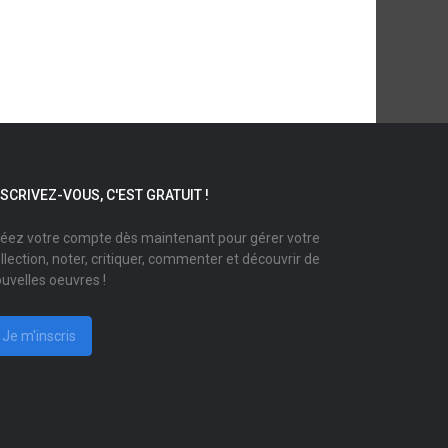
NSCRIVEZ-VOUS, C'EST GRATUIT !
éez votre compte dès maintenant pour gérer votre
llection, noter, critiquer, commenter et découvrir de
uvelles oeuvres !
Je m'inscris