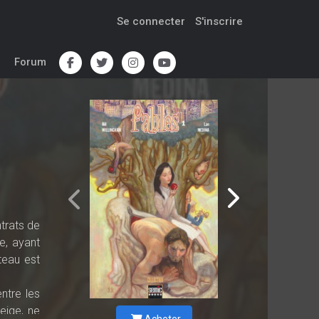
Se connecter
S'inscrire
Forum
trats de
e, ayant
teau est
ntre les
eige, ne