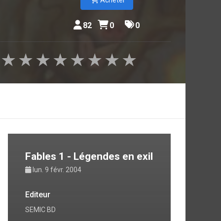
Acheter
ssinat.
affichée
82
0
0
out pour
conte de
★
★
★
★
★
★
★
★
Fables 1 - Légendes en exil
lun. 9 févr. 2004
Editeur
SEMIC BD