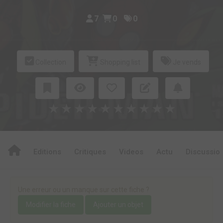
7
0
0
Collection
Shopping list
Je vends
★
★
★
★
★
★
★
★
★
★
Editions
Critiques
Videos
Actu
Discussio
Une erreur ou un manque sur cette fiche ?
Modifier la fiche
Ajouter un objet