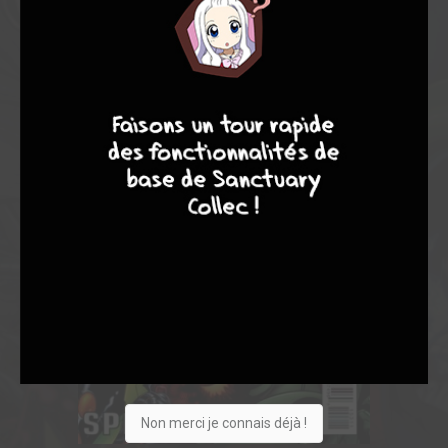
9
8
9
8
Non merci je connais déjà !