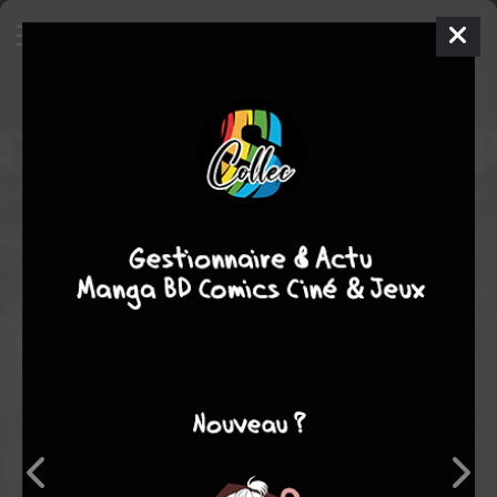
Ultimate Spider-Man
153 - Death
of Spider-Man: Prelude, Part 1
ISSUES V1 (2000 - 2011)
ven. 1 avril 2011
Marvel
Comics
Brian michael
BENDIS
22
tomes
COMPLÈTE
Comics / Super Heros
Le nouvel univers Marvel où les héros sont rajeunis et permet
une vision différente de la ligne classique.