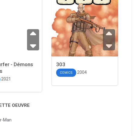
urfer - Démons
303
rs
2004
COMICS
2021
CETTE OEUVRE
er-Man