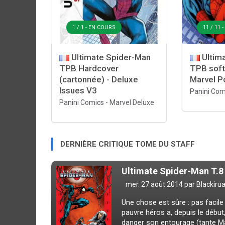
1 / 1 - EN COURS
11 / 11 
Ultimate Spider-Man
Ultim
TPB Hardcover
TPB soft
(cartonnée) - Deluxe
Marvel P
Issues V3
Panini Com
Panini Comics
-
Marvel Deluxe
DERNIÈRE CRITIQUE TOME DU STAFF
Ultimate Spider-Man T.8
mer. 27 août 2014 par
Blackiru
Une chose est sûre : pas facile 
pauvre héros a, depuis le débu
danger son entourage (tante Ma