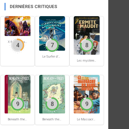
DERNIÈRES CRITIQUES
X-Men Extra #62
4
7
8
Le Surfer d'Argent #5
Les mystères de Hobtown #2
9
8
9
Beneath the trees where nobody sees #2
Le Massacre du gang Enfield
Beneath the trees where nobody sees #1