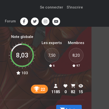
Se connecter
S'inscrire
Forum
Note globale
Les experts
Membres
8,03
7,50
8,20
6
97
103
22
1185
0
82
15