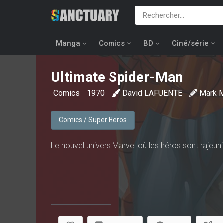
Manga
Comics
BD
Ciné/série
Ultimate Spider-Man
Comics
1970
David LAFUENTE
Mark 
Comics / Super Heros
Le nouvel univers Marvel où les héros sont rajeunis