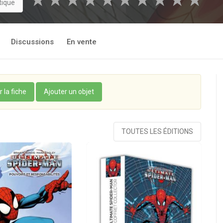
★
★
★
★
★
★
★
★
★
★
tique
Discussions
En vente
r la fiche
Ajouter un objet
TOUTES LES ÉDITIONS