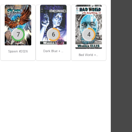
7
6
4
Dark Blue + Atmospherics
Spawn #2026
Bad World + Do Anything