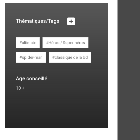
Thématiques/Tags
#ultimate
#Héros / Super-héros
#spider-man
#classique de la bd
Age conseillé
10 +