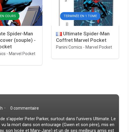
- EN COURS
TERMINÉE EN 1 TOME
ate Spider-Man
Ultimate Spider-Man
cover (souple) -
Coffret Marvel Pocket
ocket
Panini Comics
-
Marvel Pocket
ics
-
Marvel Pocket
ah
0 commentaire
de s’appeler Peter Parker, surtout dans l’univers Ultimate. Le
t, vu la mort dans son entourage (Gwen et son père), mis en
y, son lycée et Mary-Jane) et un de ses meilleurs amis est