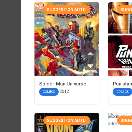
SUGGESTION AUTO.
SUGG
Spider-Man Universe
Punishe
2012
COMICS
COMICS
SUGGESTION AUTO.
SUGG