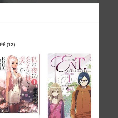
IPÉ
(12)