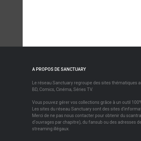
A PROPOS DE SANCTUARY
Le réseau Sanctuary regroupe des sites thématiques 
BD, Comics, Cinéma, Séries TV.
Vous pouvez gérer vos collections grâce à un outil 100%
Les sites du réseau Sanctuary sont des sites d'informati
Merci de ne pas nous contacter pour obtenir du scantr
d'ouvrages par chapitre), du fansub ou des adresses de
streaming illégaux.