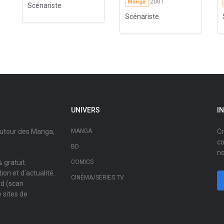
2001
Manga
Scénariste
Scénariste
UNIVERS
I
autour des Manga,
MANGA
Cr
co
BD
no
 gratuit.
COMICS
on et d'actualité.
CINÉMA/SÉRIES TV
ad (scan
 sites de