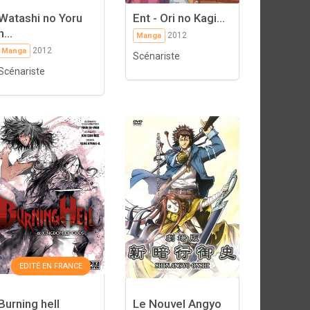
Watashi no Yoru
Ent - Ori no Kagi...
h...
2012
Manga
2012
Manga
Scénariste
Scénariste
EDITÉ EN FRANCE
Burning hell
Le Nouvel Angyo