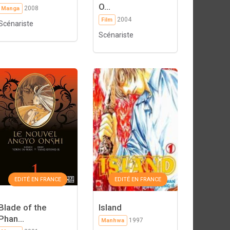
O...
2008
Manga
2004
Film
Scénariste
Scénariste
EDITÉ EN FRANCE
EDITÉ EN FRANCE
Blade of the
Island
Phan...
1997
Manhwa