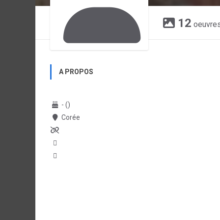
12
oeuvre
A PROPOS
- ()
Corée