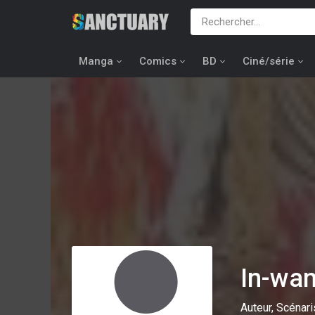
Manga
Comics
BD
Ciné/série
In-wa
Auteur, Scénar