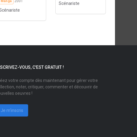
2001
Manga
Scénariste
Scénariste
NSCRIVEZ-VOUS, C'EST GRATUIT !
éez votre compte dès maintenant pour gérer votre
llection, noter, critiquer, commenter et découvrir de
uvelles oeuvres !
Je m'inscris