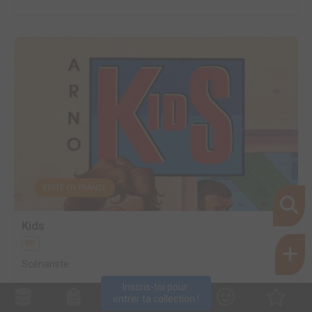
EDITÉ EN FRANCE
Kids
BD
Scénariste
Inscris-toi pour 
entrer ta collection !