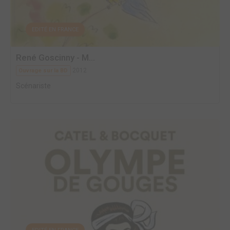
EDITÉ EN FRANCE
René Goscinny - M...
2012
Ouvrage sur la BD
Scénariste