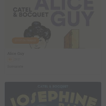
EDITÉ EN FRANCE
Alice Guy
2021
BD
Scénariste