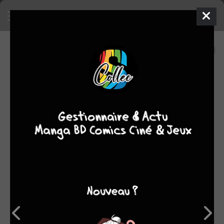
19
0
oeuvres
6,95
fans
moyenne oeuvres
C'est à Neuilly-sur-Seine que naît, le 28 août 1962, le petit
José-Louis, si vite passionné par la bonne BD qu'il fonde,
à l'âge de treize ans, BIZU, son propre fanzine. Il établit
ensuite divers recueils illustrés pour Bédérama en
proposant des compilations d'auteurs tels que Franquin,
Binet ou Andréas.
Pour satisfaire sa passion pour la lecture, il devient
employé de la librairie Temps Futurs au début des années
80 et, avec son ami et complice Jean-Luc Fromental, il
participe à la réalisation des ouvrages de L'Année de la