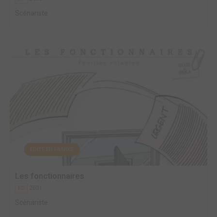
Scénariste
EDITÉ EN FRANCE
Les fonctionnaires
2001
BD
Scénariste