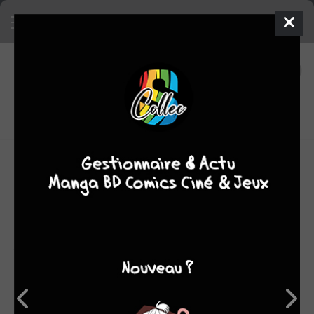
33
0
oeuvres
6,93
fans
moyenne oeuvres
BEKA = Bertrand ESCAICH et Caroline ROQUE.
Bertrand ESCAICH commence très jeune à écrire ses
premiers scénarios de BD.
Alors qu’il poursuit ses études de sciences, il décide un
jour de tenter sa chance et envoie quelques projets à des
éditeurs. La chance étant au rendez-vous, il publie ses
premiers albums et déserte peu à peu les bancs de la fac.
Il en arrive à ne plus fréquenter que les cours de danse
africaine, où il fait la connaissance de Caroline...