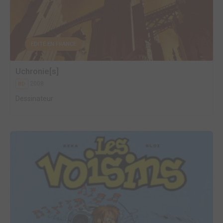
EDITÉ EN FRANCE
Uchronie[s]
2008
BD
Dessinateur