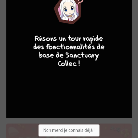
Passionnée depuis toujours par la lecture et le cinéma,
Caroline ROQUE en vient tout naturellement à écrire des
8
7
9
8
romans et des scénarios. Une de ses nouvelles reçoit le
prix des cinémas d’Art et d’Essai à Toulouse, ce qui
l’encourage à poursuivre dans cette voie.
C’est au moment où elle décide d’abandonner sa thèse de
chimie qu’elle rencontre Bertrand ESCAICH. Les Beka ont
repris les scénarios des Footmaniacs, des
Fonctionnaires, des Fourmidables, avant de créer Les
Rugbymen et Studio danse
OEUVRES AUXQUELLES BERTRAND ET
CAROLINE ESCAICH ET ROQUE. A PARTICIPÉ
(33)
Non merci je connais déjà !