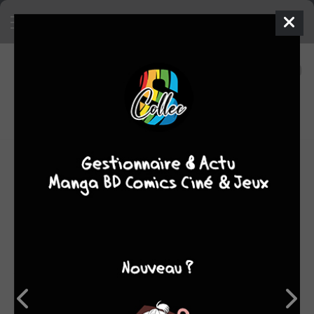
13
0
oeuvres
8,86
fans
moyenne oeuvres
biographie çà et là :
Né en 1958 à Cleveland (États-Unis), Peter Kuper est
l’auteur de nombreux ouvrages de bande dessinée portant
un regard critique sur la société américaine. Il est
notamment l’auteur de Sticks and Stones et Le System
pour lequel il a été nominé aux Eisner Awards en 1997 et
1998. Peter Kuper collabore fréquemment avec The New
Yorker, Libération et Time Magazine. Depuis 1996, il est
également le dessinateur attitré de la série Spy vs Spy
publiée dans le mensuel MAD Magazine. Peter Kuper