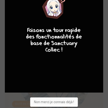
enseigne la bande dessinée à la School of Visual Arts de
New York depuis plus de 25 ans ainsi qu’à l’université de
Harvard. Il vit à New York avec sa femme et sa fille.
4
7
8
7
site = http://www.peterkuper.com/
OEUVRES AUXQUELLES PETER KUPER A
PARTICIPÉ
(13)
Non merci je connais déjà !
EDITÉ EN FRANCE