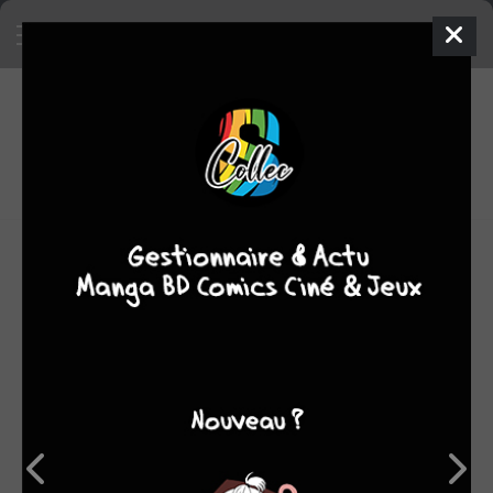
5
0
oeuvres
7,37
fans
moyenne oeuvres
OEUVRES AUXQUELLES PAUL FRICHET A
PARTICIPÉ
(5)