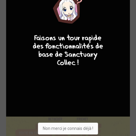
EDITÉ EN FRANCE
9
8
9
8
Mikki et la trave...
2023
BD
Dessinateur
Non merci je connais déjà !
EDITÉ EN FRANCE