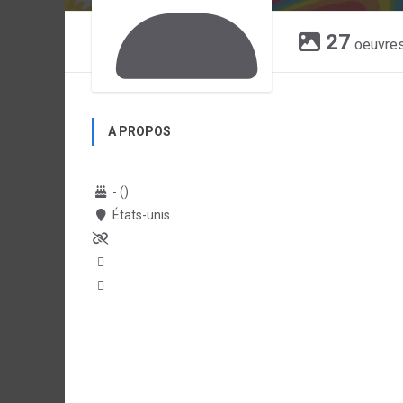
27
oeuvre
A PROPOS
- ()
États-unis