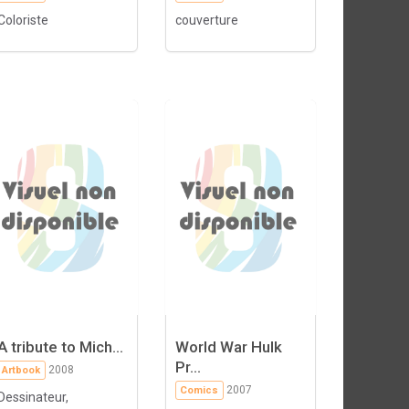
Coloriste
couverture
A tribute to Mich...
World War Hulk
Pr...
2008
Artbook
2007
Comics
Dessinateur,