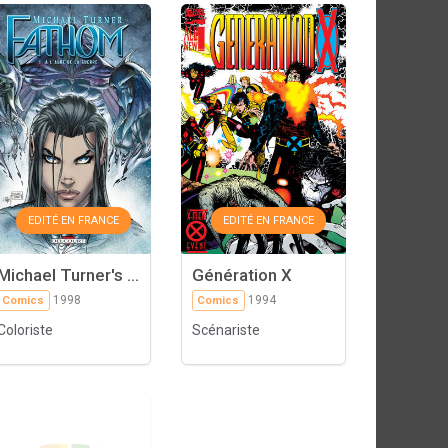
EDITÉ EN FRANCE
EDITÉ EN FRANCE
Michael Turner's ...
Génération X
1998
1994
Comics
Comics
Coloriste
Scénariste