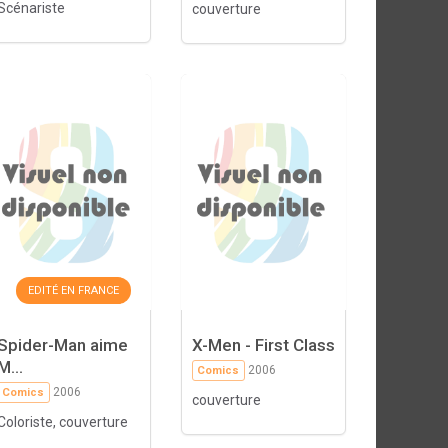
Scénariste
couverture
EDITÉ EN FRANCE
Spider-Man aime
X-Men - First Class
M...
2006
Comics
2006
Comics
couverture
Coloriste, couverture