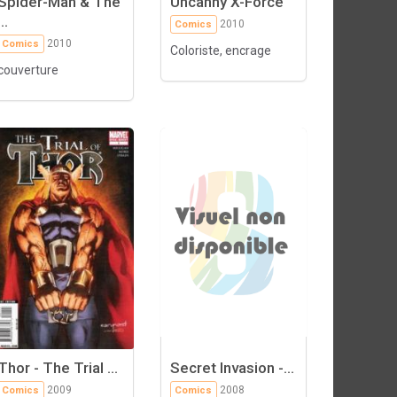
Spider-Man & The
Uncanny X-Force
...
2010
Comics
2010
Comics
Coloriste, encrage
couverture
Thor - The Trial ...
Secret Invasion -...
2009
2008
Comics
Comics