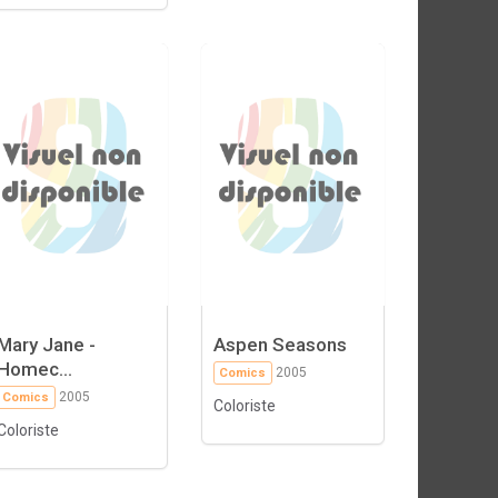
Mary Jane -
Aspen Seasons
Homec...
2005
Comics
2005
Comics
Coloriste
Coloriste