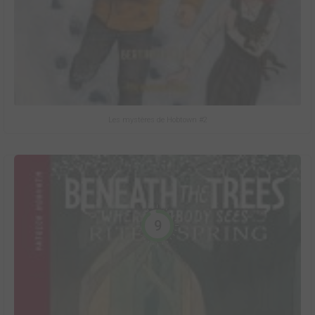
Les mystères de Hobtown #2
9