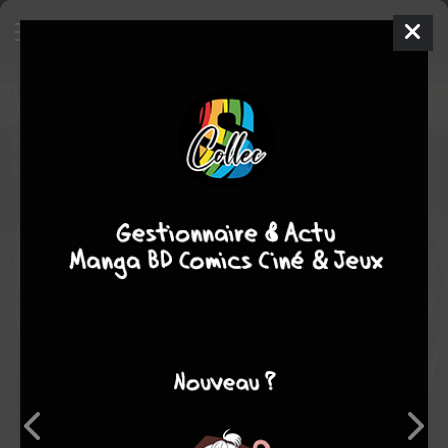
World War Hulk Prologue - World
Breaker
Comics
2007
Lee WEEKS
Chris GIARRUSSO
1
tomes
COMPLÈTE
Comics / Super Heros
fantastique
Note globale
Les experts
Membres
-
-
0
0
0