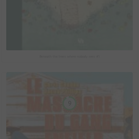
Beneath the trees where nobody sees #1
9