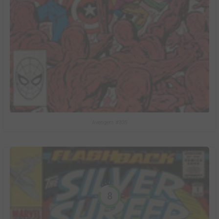
Avengers #305
8