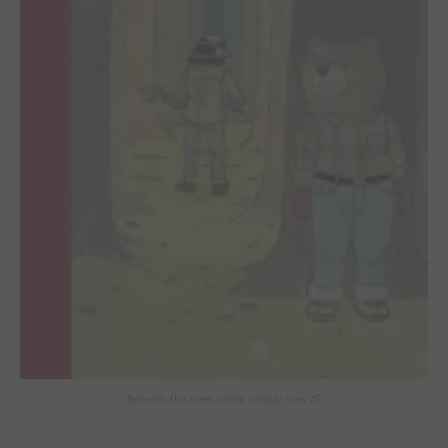
Beneath the trees where nobody sees #2