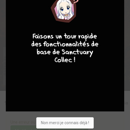
1
0
0
0
7848
7
8
8
10
Collection
Envie
Critique
★
★
★
★
★
★
★
★
★
★
Acheter
Editions
Critiques
Videos
Actu
Discussio
Une erreur ou un manque sur cette fiche ?
Non merci je connais déjà !