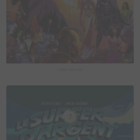
X-Men Extra #62
7