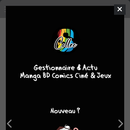
6
0
oeuvres
6,05
fans
moyenne oeuvres
Maureen Wingrove alias Diglee, née le 16 février 1988 à
Lyon est une illustratrice, autrice de bande dessinée et
romancière française.
OEUVRES AUXQUELLES MAUREEN WINGROVE A
PARTICIPÉ
(6)