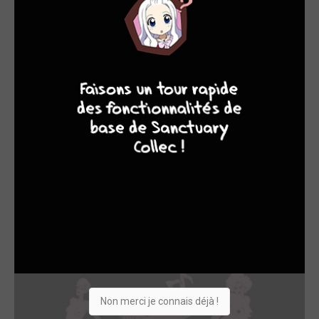
9
8
9
8
EDITÉ EN FRANCE
Baiser après #metoo
2023
BD
Dessinateur
Non merci je connais déjà !