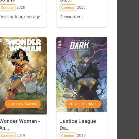
2020
2020
Comics
Comics
Dessinateur, encrage
Dessinateur
EDITÉ EN FRANCE
EDITÉ EN FRANCE
Wonder Woman -
Justice League
An...
Da...
2019
2019
Comics
Comics