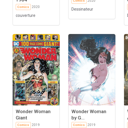
2020
Comics
2020
Comics
Dessinateur
couverture
Wonder Woman
Wonder Woman
Giant
by G...
2019
2019
Comics
Comics