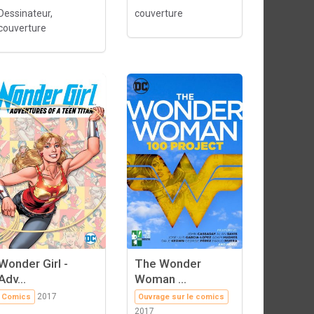
Dessinateur,
couverture
couverture
Wonder Girl -
The Wonder
Adv...
Woman ...
2017
Comics
Ouvrage sur le comics
2017