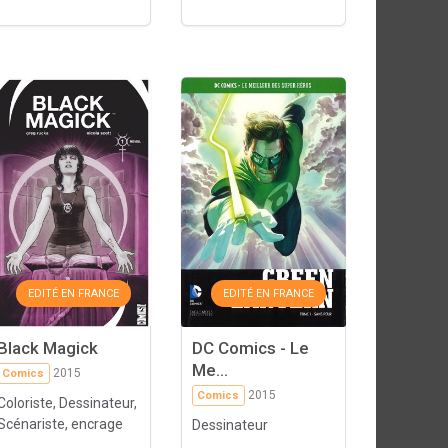
EDITÉ EN FRANCE
EDITÉ EN FRANCE
Black Magick
DC Comics - Le
Me...
2015
Comics
2015
Comics
Coloriste, Dessinateur,
Scénariste, encrage
Dessinateur