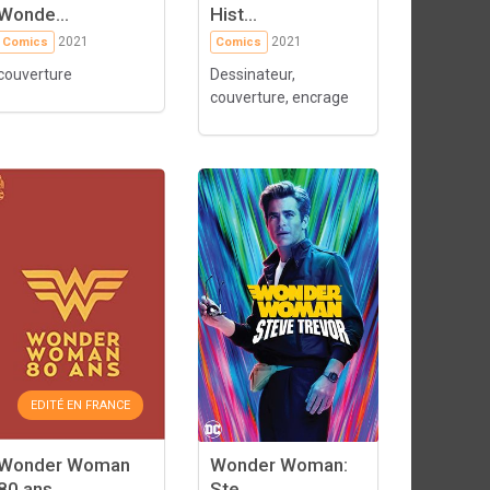
Wonde...
Hist...
2021
2021
Comics
Comics
couverture
Dessinateur,
couverture, encrage
EDITÉ EN FRANCE
Wonder Woman
Wonder Woman:
80 ans
Ste...