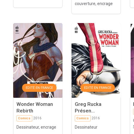
couverture, encrage
EDITÉ EN FRANCE
EDITÉ EN FRANCE
Wonder Woman
Greg Rucka
Rebirth
Présen...
2016
2016
Comics
Comics
Dessinateur, encrage
Dessinateur