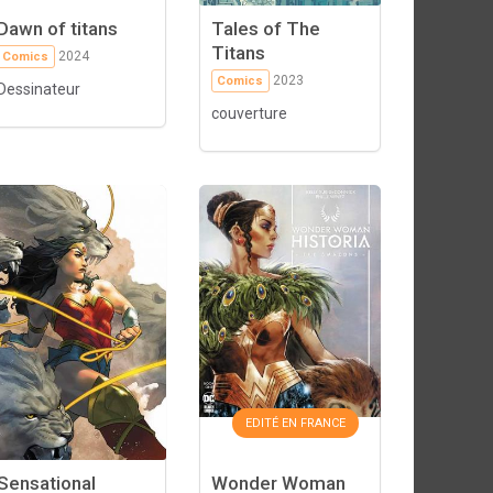
Dawn of titans
Tales of The
Titans
2024
Comics
2023
Comics
Dessinateur
couverture
EDITÉ EN FRANCE
Sensational
Wonder Woman