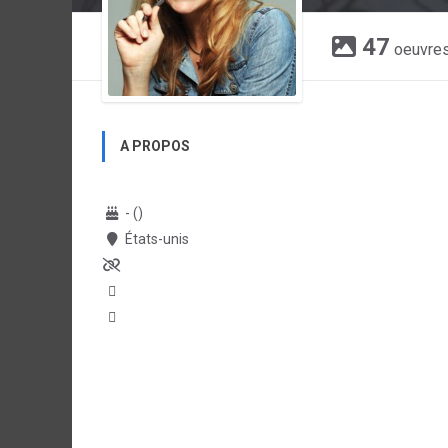
47
oeuvre
A PROPOS
- ()
États-unis