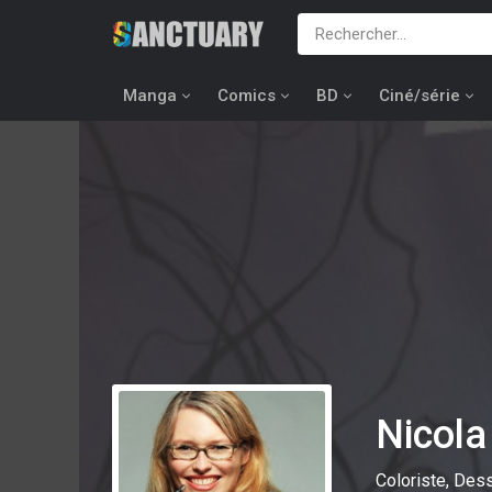
Manga
Comics
BD
Ciné/série
Nicol
Coloriste, Dess