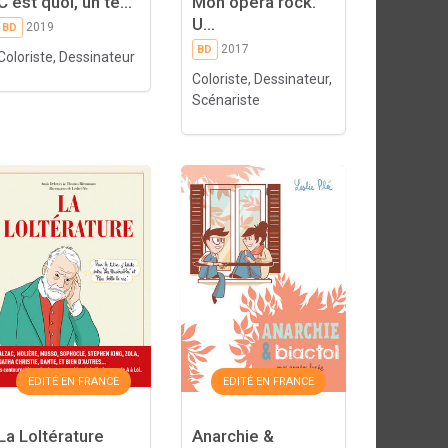
C'est quoi, un te...
Mon opéra rock.
U...
2019
BD
2017
BD
Coloriste, Dessinateur
Coloriste, Dessinateur,
Scénariste
EDITÉ EN FRANCE
EDITÉ EN FRANCE
La Loltérature
Anarchie &