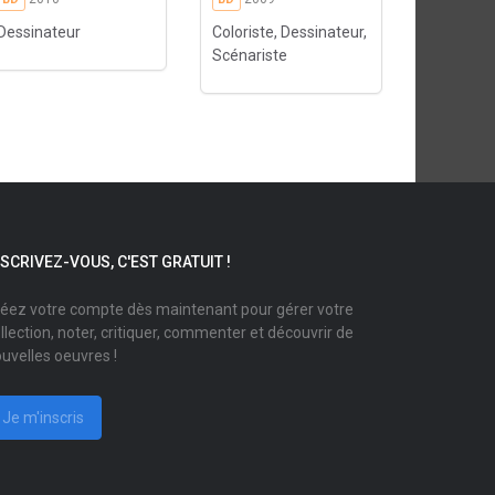
Dessinateur
Coloriste, Dessinateur,
Scénariste
NSCRIVEZ-VOUS, C'EST GRATUIT !
éez votre compte dès maintenant pour gérer votre
llection, noter, critiquer, commenter et découvrir de
uvelles oeuvres !
Je m'inscris