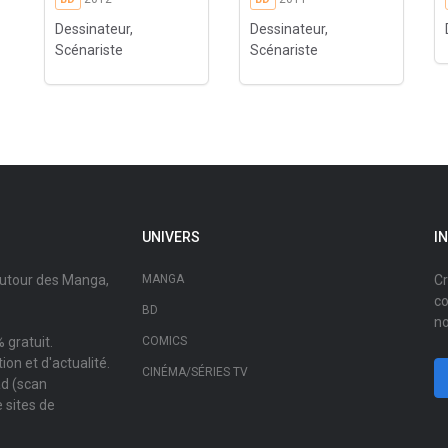
Dessinateur,
Dessinateur,
Scénariste
Scénariste
UNIVERS
I
autour des Manga,
MANGA
Cr
co
BD
no
 gratuit.
COMICS
on et d'actualité.
CINÉMA/SÉRIES TV
ad (scan
 sites de