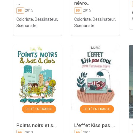
...
névro...
2015
2015
BD
BD
Coloriste, Dessinateur,
Coloriste, Dessinateur,
Scénariste
Scénariste
EDITÉ EN FRANCE
EDITÉ EN FRANCE
Points noirs et s...
L'effet Kiss pas ...
2012
2011
BD
BD