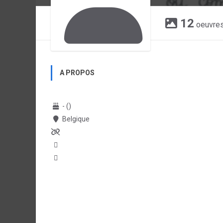
12
oeuvre
A PROPOS
- ()
Belgique