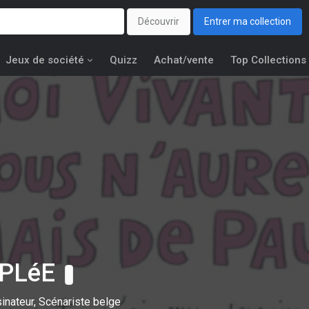
Découvrir
Entrer ma collection
Jeux de société
Quizz
Achat/vente
Top Collections
e PLéE
inateur, Scénariste belge