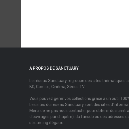
A PROPOS DE SANCTUARY
Le réseau Sanctuary regroupe des sites thématiques 
BD, Comics, Cinéma, Séries TV.
Vous pouvez gérer vos collections grâce à un outil 100%
Les sites du réseau Sanctuary sont des sites d'informati
Merci de ne pas nous contacter pour obtenir du scantr
d'ouvrages par chapitre), du fansub ou des adresses de
streaming illégaux.