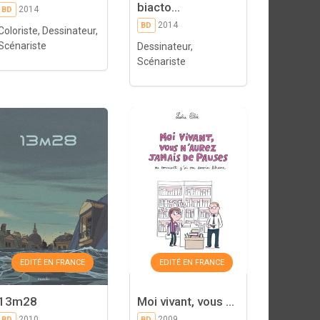
biacto...
2014
BD
2014
BD
Coloriste, Dessinateur,
Scénariste
Dessinateur,
Scénariste
EDITÉ EN FRANCE
EDITÉ EN FRANCE
13m28
Moi vivant, vous ...
2010
2009
BD
BD