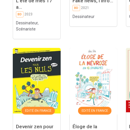
L'été de mes 17
Fake news, l'info...
a...
2021
BD
2023
BD
Dessinateur
Dessinateur,
Scénariste
EDITÉ EN FRANCE
EDITÉ EN FRANCE
Devenir zen pour
Éloge de la