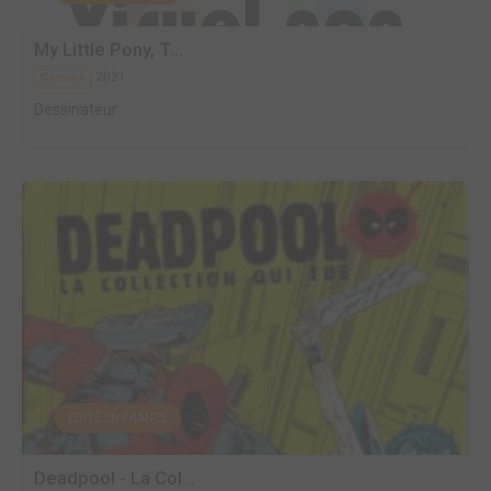
My Little Pony, T...
2021
Comics
Dessinateur
EDITÉ EN FRANCE
Deadpool - La Col...