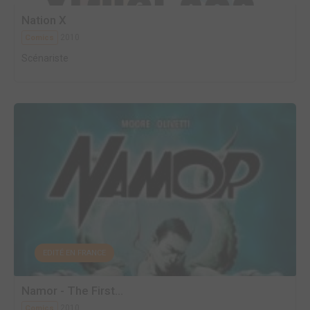
Nation X
2010
Comics
Scénariste
EDITÉ EN FRANCE
Namor - The First...
2010
Comics