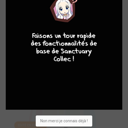
4
7
8
7
Creepshow - Holli...
2023
Comics
Scénariste
Non merci je connais déjà !
EDITÉ EN FRANCE