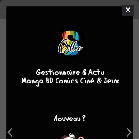
24
0
oeuvres
7,24
fans
moyenne oeuvres
OEUVRES AUXQUELLES JAMES ASMUS A
PARTICIPÉ
(24)