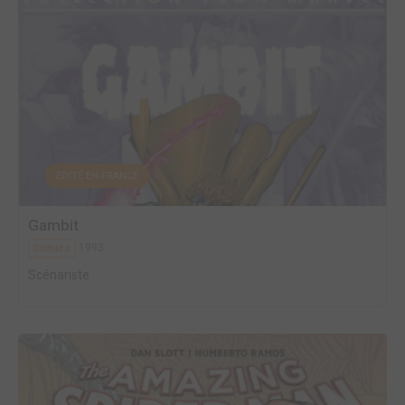
EDITÉ EN FRANCE
Gambit
1993
Comics
Scénariste