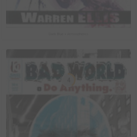
Dark Blue + Atmospherics
4