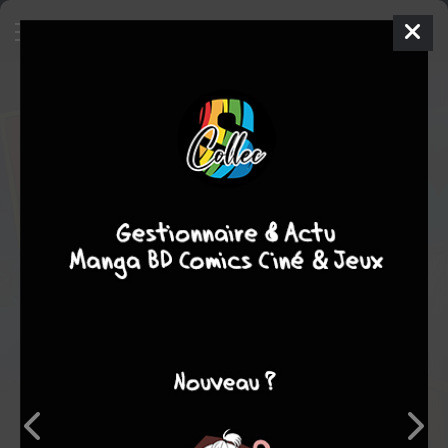
Superior Foes of Spider-Man
Comics
2013
Rich ELLIS
Elliott KALAN
17
tomes
COMPLÈTE
Comics / Super Heros
Note globale
Les experts
Membres
5,00
-
1
0
1