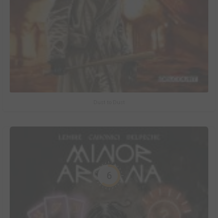
Dust to Dust
6