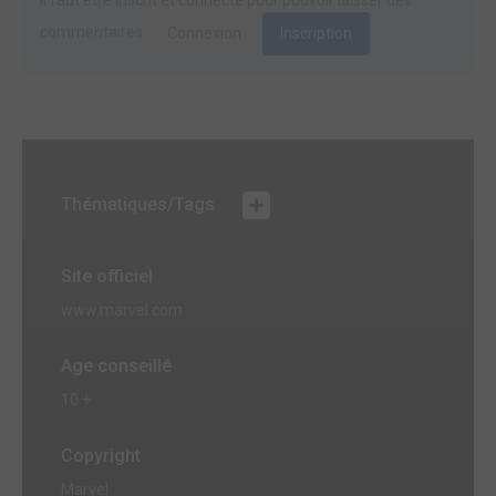
Il faut être inscrit et connecté pour pouvoir laisser des
commentaires.
Connexion
Inscription
Thématiques/Tags
Site officiel
www.marvel.com
Age conseillé
10 +
Copyright
Marvel