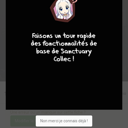
12
0
0
4
4273
9
7
6
6
Collection
Envie
Critique
★
★
★
★
★
★
★
★
★
★
Acheter
Editions
Critiques
Videos
Actu
Discussio
Une erreur ou un manque sur cette fiche ?
Non merci je connais déjà !
Modifier la fiche
Ajouter un objet