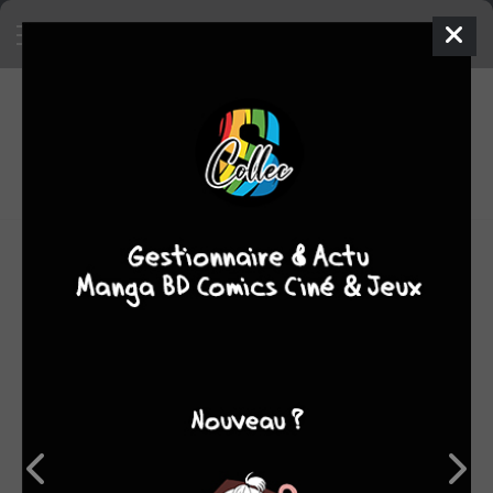
4
0
oeuvres
9
fans
moyenne
oeuvres
OEUVRES AUXQUELLES TAKASHI IKEDA A
PARTICIPÉ
(4)