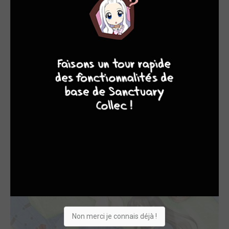
8
10
4
7
34 Sai Mushoku-san
2011
Manga
Dessinateur, Scénariste
Non merci je connais déjà !