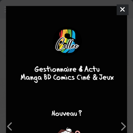
34 Sai Mushoku-san
Manga
Seinen
2011
Takashi IKEDA
Takashi
IKEDA
2
tomes
EN COURS
comédie
Tranche de vie
Note globale
Les experts
Membres
10,00
-
10,00
0
1
1