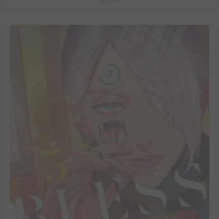
Bless #6
7