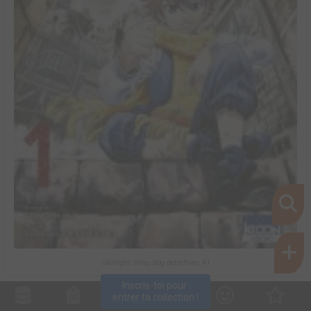
Gaslight stray dog detectives #1
Inscris-toi pour 
entrer ta collection !