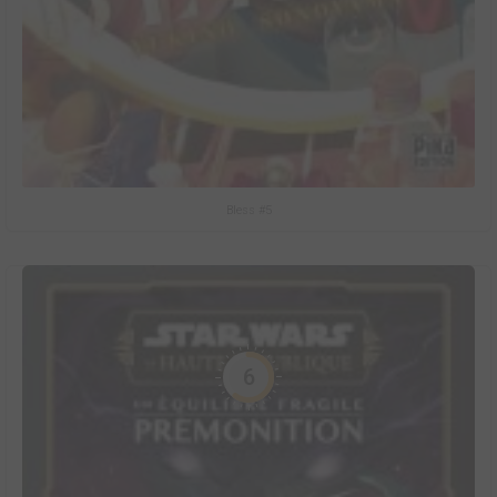
Bless #5
6