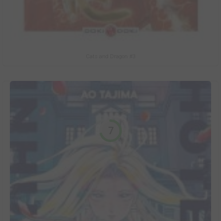
Cats and Dragon #3
7