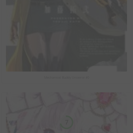
Mechanical Buddy Universe #0
7