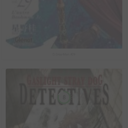
D.Gray-Man #29
8