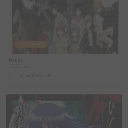
EDITÉ EN FRANCE
Doubt
2007
Manga
Dessinateur, Scénariste