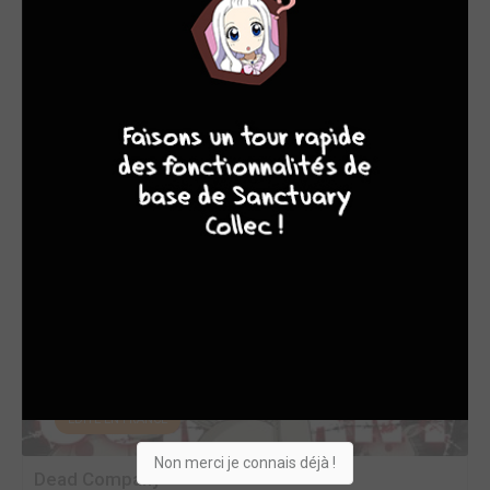
Détail amusant, Yoshiki Tonogai a été l'assistant d'un autre
auteur très talentueux de Square Enix : Atsushi Ohkubo
(Soul Eater) !
4
7
8
7
OEUVRES AUXQUELLES YOSHIKI TONOGAI A
PARTICIPÉ
(6)
EDITÉ EN FRANCE
Non merci je connais déjà !
Dead Company