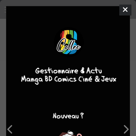
6
0
oeuvres
7,26
fans
moyenne oeuvres
Yoshiki Tonogai est un jeune mangaka de l'écurie Square
Enix qui connaît un succès grandissant.
C'est en remportant le prix spécial du jury d'un concours
organisé par l'éditeur nippon qu'il décroche sa première
publication professionnelle. Son premier succès, une
histoire en 2 volumes tirée de la saga Higurashi no naku
koro ni, lui gagne le droit de s'essayer à une publication
plus longue et 100% originale : Doubt, un thriller en 4
tomes qui fera frissonner les lecteurs du magazine
Gangan (FullMetal Alchemist, Soul Eater, Satan 666…)
pendant près de 2 ans…