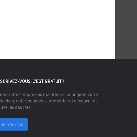
NSCRIVEZ-VOUS, C'EST GRATUIT !
éez votre compte dès maintenant pour gérer votre
llection, noter, critiquer, commenter et découvrir de
uvelles oeuvres !
Je m'inscris