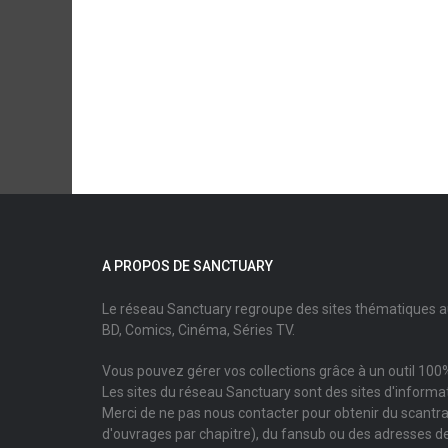
A PROPOS DE SANCTUARY
Le réseau Sanctuary regroupe des sites thématiques 
BD, Comics, Cinéma, Séries TV.
Vous pouvez gérer vos collections grâce à un outil 100%
Les sites du réseau Sanctuary sont des sites d'informati
Merci de ne pas nous contacter pour obtenir du scantr
d'ouvrages par chapitre), du fansub ou des adresses de