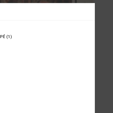
IPÉ
(1)