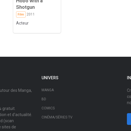
Hobo with a
Shotgun
2011
Film
Acteur
UNIVERS
I
autour des Manga,
MANGA
Cr
co
BD
no
 gratuit.
COMICS
on et d'actualité.
CINÉMA/SÉRIES TV
ad (scan
 sites de