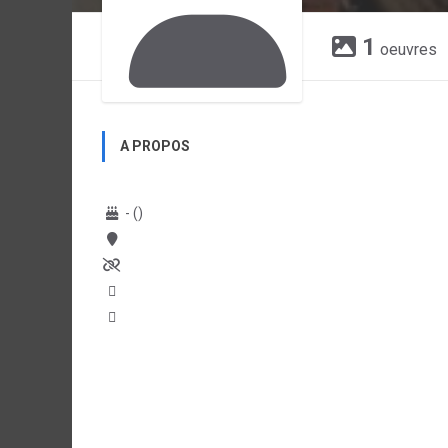
1
oeuvres
A PROPOS
- ()