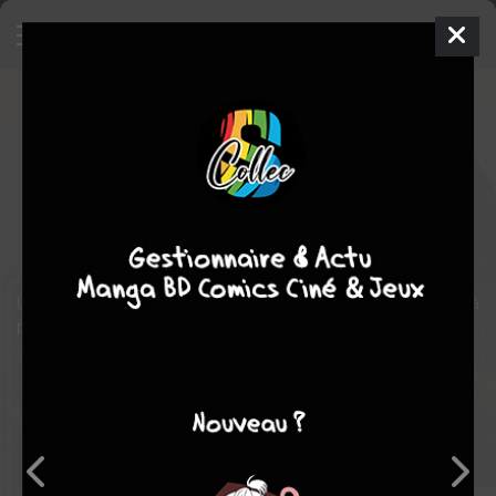
Hobo with a Shotgun
Film
États-unis, Canada
2011
85 min.
Jason
EISENER
Robb WELLS
,
Pasha EBRAHIMI
,
Gregory
SMITH
action
Un clochard fait régner la justice dans une ville grâce à son fusil à
pompe.
Note globale
Les experts
Membres
-
-
0
0