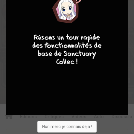
0
2
0
0
2
4873
9
7
6
6
Collection
Envie
Critique
★
★
★
★
★
★
★
★
★
★
Acheter
Editions
Critiques
Videos
Actu
Discussio
Non merci je connais déjà !