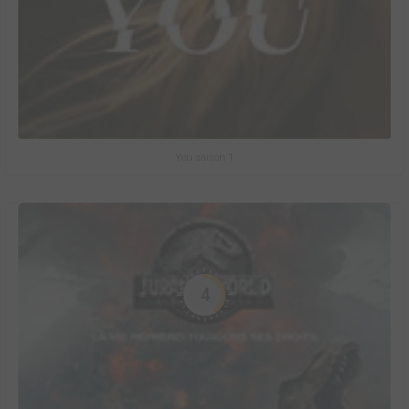
You saison 1
4