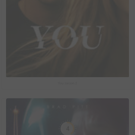
You saison 2
4