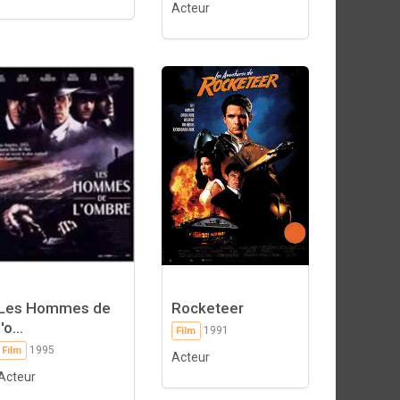
Acteur
Les Hommes de
Rocketeer
l'o...
1991
Film
1995
Film
Acteur
Acteur