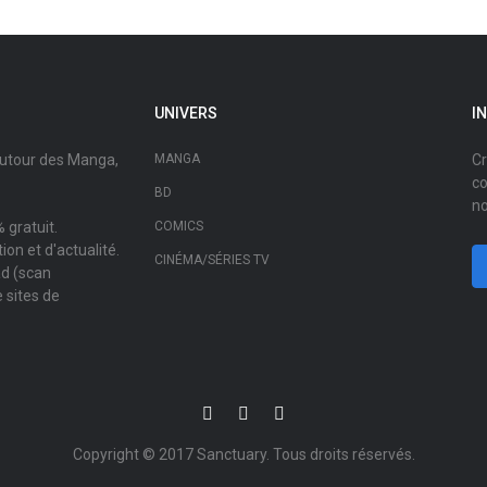
UNIVERS
I
autour des Manga,
MANGA
Cr
co
BD
no
 gratuit.
COMICS
on et d'actualité.
CINÉMA/SÉRIES TV
ad (scan
 sites de
Copyright © 2017
Sanctuary
. Tous droits réservés.