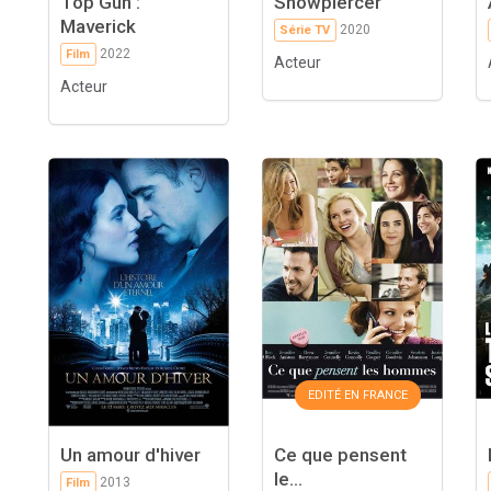
Top Gun :
Snowpiercer
Maverick
2020
Série TV
2022
Film
Acteur
Acteur
EDITÉ EN FRANCE
Un amour d'hiver
Ce que pensent
le...
2013
Film