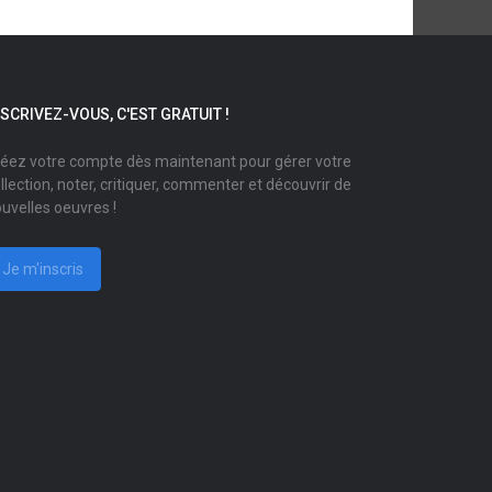
NSCRIVEZ-VOUS, C'EST GRATUIT !
éez votre compte dès maintenant pour gérer votre
llection, noter, critiquer, commenter et découvrir de
uvelles oeuvres !
Je m'inscris