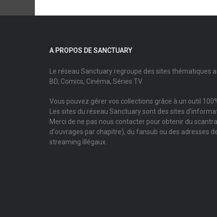
A PROPOS DE SANCTUARY
Le réseau Sanctuary regroupe des sites thématiques 
BD, Comics, Cinéma, Séries TV.
Vous pouvez gérer vos collections grâce à un outil 100%
Les sites du réseau Sanctuary sont des sites d'informati
Merci de ne pas nous contacter pour obtenir du scantr
d'ouvrages par chapitre), du fansub ou des adresses de
streaming illégaux.