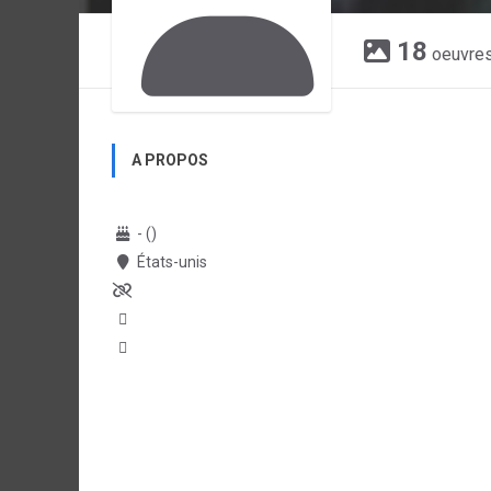
18
oeuvre
A PROPOS
- ()
États-unis