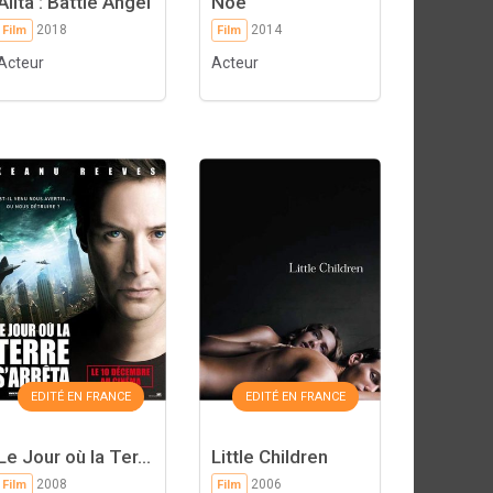
Alita : Battle Angel
Noé
2018
2014
Film
Film
Acteur
Acteur
EDITÉ EN FRANCE
EDITÉ EN FRANCE
Le Jour où la Ter...
Little Children
2008
2006
Film
Film