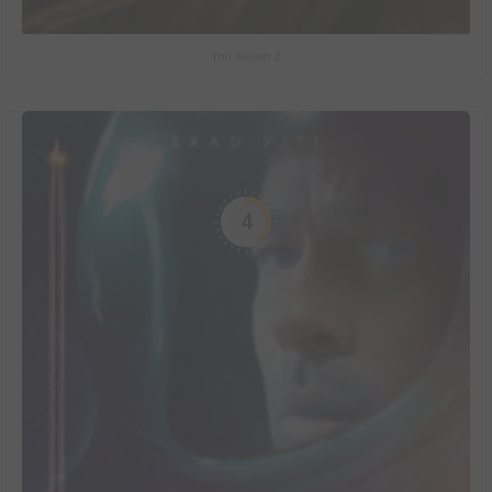
You saison 2
4