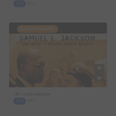
2010
FILM
SUGGESTION AUTO.
187: code meurtre
1997
FILM