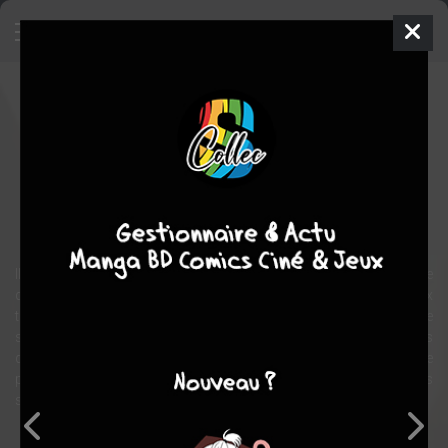
Il était une fois en Amérique
Film
Italie, États-unis
1984
229 min.
Sergio
LEONE
Jennifer CONNELLY
,
Robert DE NIRO
,
Joe
PESCI
policier
drame
Il était une fois deux truands juifs, Max et Noodles, liés par un pacte
d'éternelle amitié. Débutant au début du siècle par de fructueux
trafics dans le ghetto de New York, ils voient leurs chemins se
séparer, lorsque Noodles se retrouve durant quelques années
derrière les barreaux, puis se recouper en pleine période de
prohibition, dans les années vingt. Jusqu'au jour où la trahison les
sépare à nouveau.