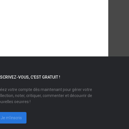
NSCRIVEZ-VOUS, C'EST GRATUIT !
éez votre compte dès maintenant pour gérer votre
llection, noter, critiquer, commenter et découvrir de
uvelles oeuvres !
Je m'inscris