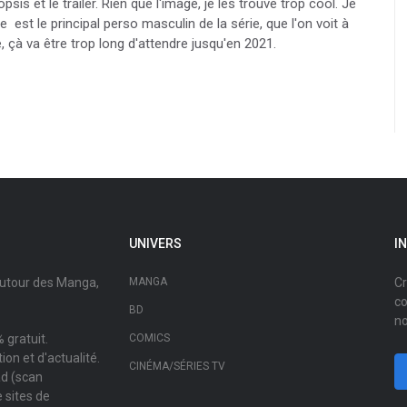
opsis et le trailer. Rien que l'image, je les trouve trop cool. Je
st le principal perso masculin de la série, que l'on voit à
e, çà va être trop long d'attendre jusqu'en 2021.
UNIVERS
I
autour des Manga,
MANGA
Cr
co
BD
no
 gratuit.
COMICS
on et d'actualité.
CINÉMA/SÉRIES TV
ad (scan
 sites de