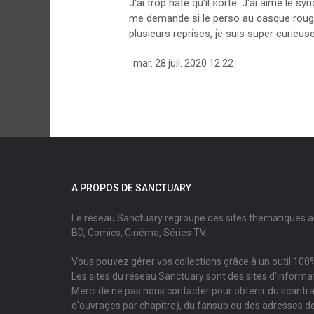
J'ai trop hâte qu'il sorte. J'ai aimé le syn
me demande si le perso au casque rouge e
plusieurs reprises, je suis super curieus
mar. 28 juil. 2020 12:22
A PROPOS DE SANCTUARY
Le réseau Sanctuary regroupe des sites thématiques 
BD, Comics, Cinéma, Séries TV.
Vous pouvez gérer vos collections grâce à un outil 100%
Les sites du réseau Sanctuary sont des sites d'informati
Merci de ne pas nous contacter pour obtenir du scantr
d'ouvrages par chapitre), du fansub ou des adresses de