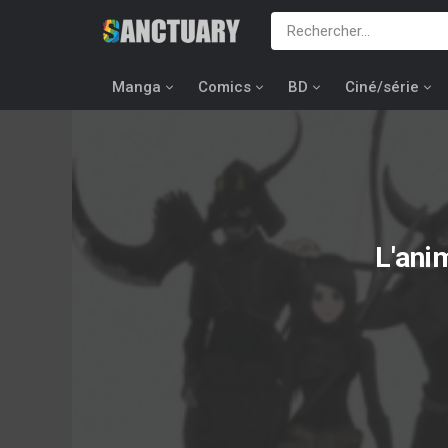
Manga
Comics
BD
Ciné/série
L'ani