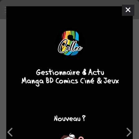
SA COLLECTION
18934
206
manga
BD
36
comics