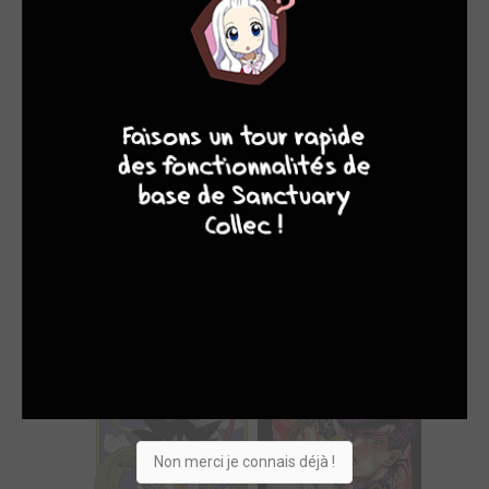
SON TOP 5
Manga
BD
Comics
Films/séries
8
7
8
7
Non merci je connais déjà !