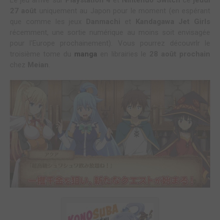
Le jeu arrive sur
Playstation 4
et
Nintendo Switch
ce
jeudi
27 août
uniquement au Japon pour le moment (en espérant
que comme les jeux
Danmachi
et
Kandagawa Jet Girls
récemment, une sortie numérique au moins soit envisagée
pour l'Europe prochainement). Vous pourrez découvrlr le
troisième tome du
manga
en librairies le
28 août prochain
chez
Meian
.