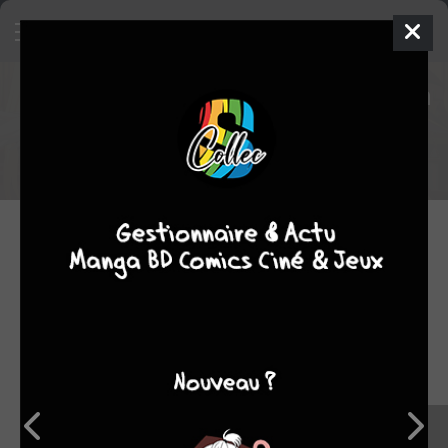
Découvrez la vidéo de présentation
du nouveau RPG Konosuba !
Une incursion sur consoles des bras cassés d'Axel !
24.08.2020 17:30 par
Supmad
Jeu Vidéo
1288
lectures
C'est par le biais du studio Entergram que l'on découvre une
nouvelle vidéo pour le jeu
Konosuba Kibo no Meikyu Tsudoi
Shi Bokensha-Tachi Plus
, une adaptation de l'univers de
Natsume Akatsuki
!