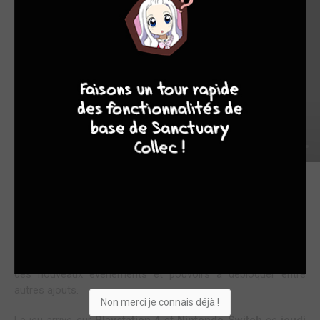
9
8
9
8
Cette version amplifié du jeu initialement sorti en juin 2019 au
Japon est un dungeon crawler qui va permettre de vivre de
nouvelles aventures avec
Kazuma
,
Aqua
,
Megumin
et
Darkness
, le quatuor d'aventuriers le plus efficace (ou pas...)
d'
Axel
! Pleins de nouvelles missions et de nouveaux donjons,
des nouveaux évènements et pouvoirs à débloquer entre
autres ajouts.
Non merci je connais déjà !