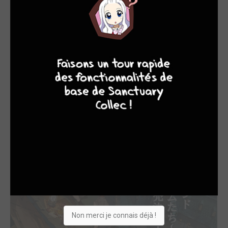
Le roman est une compilation d'histoires courtes publiées
dans le magazine
Jump Giga
, et d'une histoire courte
totalement inédite. Le manga
The Promised Neverland
s'est
9
7
6
6
récemment terminé au Japon avec son 20ème tome.
Vous pouvez retrouver le manga et les romans
The
Promised Neverland
aux éditions
Kazé
, et
l'adaptation
animé
sur
Wakanim
et
ADN
.
Non merci je connais déjà !