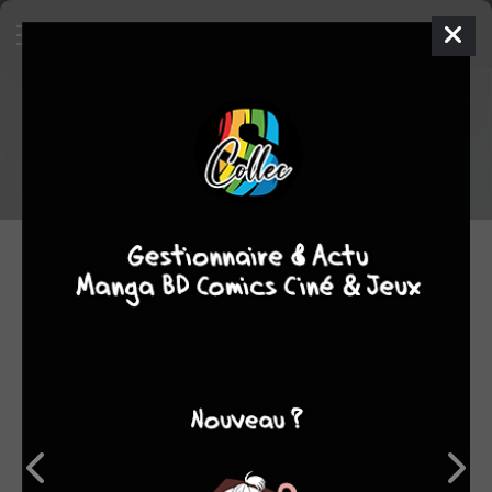
Un nouveau roman pour The
Promised Neverland !
Le quatrième roman tiré du shonen
23.10.2020 17:30 par
Supmad
Roman
3193
lectures
C'est par le biais du compte twitter officiel du manga que l'on
apprend la publication prochaine au Japon d'un quatrième
roman pour le manga
The Promised Neverland
de
Kaiu
Shirai
et
Posuka Demizu
. Le roman s'appelle
The Promised
Neverland : Omoide No Film-Tachi
,
il est écrit par Nanao
(l'auteure des trois précédents romans) et il sort le 4
décembre prochain au Japon.