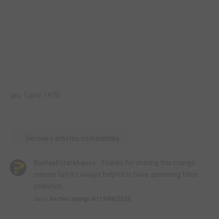
jeu. 1 janv. 1970
Derniers articles commentés
RuslanEldarkhanov :
Thanks for sharing this manga
release list! It's always helpful to have upcoming titles
collected...
dans
Sorties manga du 19/09/2023