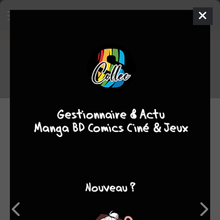
L'animé The World Ends With With
You en simulcast ce printemps sur
Wakanim !
Le survival game du printemps sur Wakanim !
07.04.2021 14:30 par
Supmad
Simulcast
1627
lectures
Ça y est,
Wakanim
boucle son catalogue des simulcasts de
ce printemps avec une dernière nouveauté, et pas des
moindres : l'animé
The World Ends With You
!
Adapté du jeu vidéo de
Square Enix et Tetsuya Nomura
(créateur de la saga
Kindgom Hearts
) qui aura d'ailleurs une
suite ce printemps, l'animé se déroule dans une version