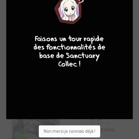
alternative et mystérieuse du fameux quartier de
Shibuya
.
Dans ce monde parallèle, un certain
Nomu
se réveille, sans
aucun souvenir de comment il est arrivé là. Il va faire la
rencontre de plusieurs personnes dans la même situation que
9
7
6
6
lui. C'est le début d'un survival game en sept jours, ou il faudra
affronter l'organisation des Reapers qui veut mettre fin à
l'existence des rescapés !
Pour découvrir les dangers et les secrets de ce monde
étrange, il faudra être au rendez-vous ce vendredi 9 avril pour
le premier épisode de
The World Ends With You
.
Non merci je connais déjà !