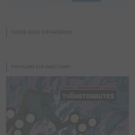
SUIVEZ-NOUS SUR FACEBOOK
POPULAIRE SUR SANCTUARY