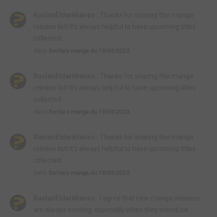
RuslanEldarkhanov :
Thanks for sharing this manga
release list! It's always helpful to have upcoming titles
collected...
dans
Sorties manga du 19/09/2023
RuslanEldarkhanov :
Thanks for sharing this manga
release list! It's always helpful to have upcoming titles
collected...
dans
Sorties manga du 19/09/2023
RuslanEldarkhanov :
Thanks for sharing this manga
release list! It's always helpful to have upcoming titles
collected...
dans
Sorties manga du 19/09/2023
RuslanEldarkhanov :
I agree that new manga releases
are always exciting, especially when they introduce