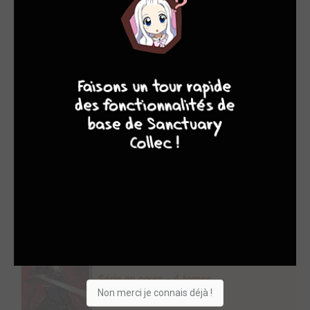
1. TAKERU (36)
A paraître le 25/04/2025 chez
ISAN Manga
Shonen
Série terminée en 2 tomes
9
7
6
6
Takeru #1
vous tente ?
Shopping list
Envie
2. UBEL BLATT II (18)
A paraître le 03/04/2025 chez
Ki-oon
Seinen
Série en cours - 4 tomes
Non merci je connais déjà !