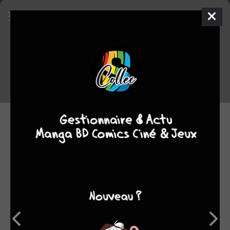
Séries les plus attendues au
07/03/2025
Découvrez les séries les plus attendues par les membres de
Manga Sanctuary !
07.03.2025 10:00 par
Skeet
Manga
3715 lectures
Le classement ci-dessous concerne les séries à paraître
dans moins 60 jours. Il se base sur les tomes 1 les plus
présents dans les shopping lists et les watch lists (séries
surveillées) des membres de MS.
Pensez donc à rajouter les nouvelles séries qui vous tentent à
votre shopping list ou à votre watch list pour faire évoluer ce
classement !