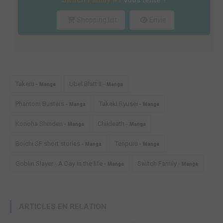
Switch Family #1
vous tente ?
Shopping list
Envie
Takeru -
Ubel Blatt II -
Manga
Manga
Phantom Busters -
Takeki Ryusei -
Manga
Manga
Konoha Shinden -
Childeath -
Manga
Manga
Boichi SF short stories -
Tenpuru -
Manga
Manga
Goblin Slayer - A Day in the life -
Switch Family -
Manga
Manga
ARTICLES EN RELATION