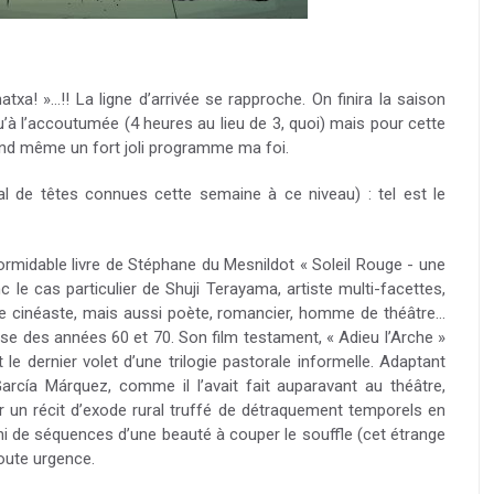
xa! »…!! La ligne d’arrivée se rapproche. On finira la saison
’à l’accoutumée (4 heures au lieu de 3, quoi) mais pour cette
and même un fort joli programme ma foi.
al de têtes connues cette semaine à ce niveau) : tel est le
formidable livre de Stéphane du Mesnildot « Soleil Rouge - une
 le cas particulier de Shuji Terayama, artiste multi-facettes,
de cinéaste, mais aussi poète, romancier, homme de théâtre…
ise des années 60 et 70. Son film testament, « Adieu l’Arche »
t le dernier volet d’une trilogie pastorale informelle. Adaptant
arcía Márquez, comme il l’avait fait auparavant au théâtre,
un récit d’exode rural truffé de détraquement temporels en
arni de séquences d’une beauté à couper le souffle (cet étrange
toute urgence.