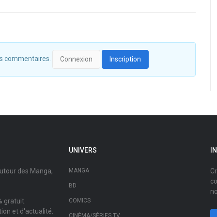
 des commentaires.
Connexion
Inscription
UNIVERS
I
autour des Manga,
MANGA
Cr
co
BD
no
 gratuit.
COMICS
on et d'actualité.
CINÉMA/SÉRIES TV