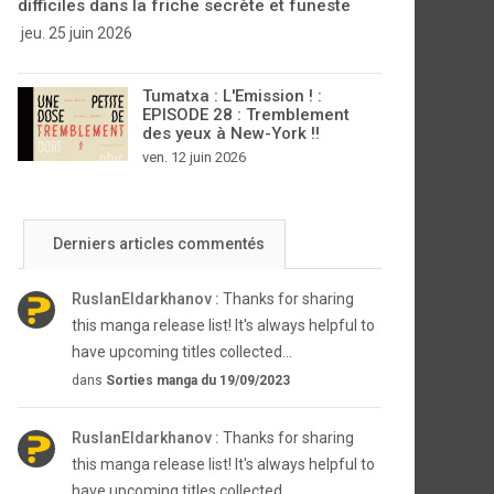
difficiles dans la friche secrète et funeste
jeu. 25 juin 2026
Tumatxa : L'Emission ! :
EPISODE 28 : Tremblement
des yeux à New-York !!
ven. 12 juin 2026
Derniers articles commentés
RuslanEldarkhanov :
Thanks for sharing
this manga release list! It's always helpful to
have upcoming titles collected...
dans
Sorties manga du 19/09/2023
RuslanEldarkhanov :
Thanks for sharing
this manga release list! It's always helpful to
have upcoming titles collected...