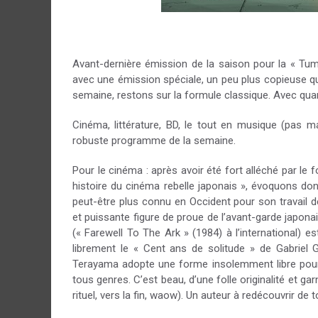
Avant-dernière émission de la saison pour la « Tumat
avec une émission spéciale, un peu plus copieuse qu
semaine, restons sur la formule classique. Avec qu
Cinéma, littérature, BD, le tout en musique (pas m
robuste programme de la semaine.
Pour le cinéma : après avoir été fort alléché par le 
histoire du cinéma rebelle japonais », évoquons donc
peut-être plus connu en Occident pour son travail 
et puissante figure de proue de l’avant-garde japona
(« Farewell To The Ark » (1984) à l’international) es
librement le « Cent ans de solitude » de Gabriel G
Terayama adopte une forme insolemment libre pour 
tous genres. C’est beau, d’une folle originalité et g
rituel, vers la fin, waow). Un auteur à redécouvrir de 