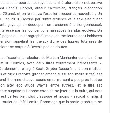
souhaitions aborder, au rayon de la littérature dite « subversive
nt Dennis Cooper, auteur californien, français d’adoption
s 20 ans), et on le fait via l’excellent recueil de nouvelles « Un
. en 2010. Fasciné par l’untra-violence et la sexualité queer
nts gays qui en découpent un troisième à la tronçonneuse),
ntéressé par les conventions narratives les plus éculées. On
60 pages à… un paragraphe), mais les meilleures sont imbibées
ension rappelant les travaux d’une des figures tutélaires de
lorer ce corpus à l’avenir, pas de doutes.
ines l’excellente relecture du Martian Manhunter dans la même
hez DC Comics, avec deux titres foutrement intéressants, «
Ce dernier titre signé Scott Snyder (assurément son meilleur
il) et Nick Dragotta (probablement aussi son meilleur taf) est
tend l’homme chauve-souris en renversant à peu près tout ce
son alter ego Bruce Wayne, entre autres)… et le titre est
e surprise qui donne envie de se jeter sur la suite, qui sort
est certes bien plus classique et moins « radical », mais il
x routier de Jeff Lemire. Dommage que la partie graphique ne