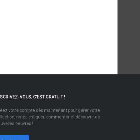
NSCRIVEZ-VOUS, C'EST GRATUIT !
éez votre compte dès maintenant pour gérer votre
llection, noter, critiquer, commenter et découvrir de
uvelles oeuvres !