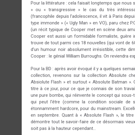
Pour la littérature : cela faisait longtemps que nous 
» ou « transgressive » le cas du très intéressa
(francophile depuis l’adolescence, il vit à Paris depui
type immonde » (« Ugly Man » en VO), paru chez P.O.L
(un récit typique de Cooper met en scène deux ama
Cooper est aussi un formidable formaliste, guère i
trouve de tout parmi ces 18 nouvelles (qui vont de 
d’un humour noir absolument irrésistible, cette dim
Cooper : le génial William Burroughs. On reviendra exp
Pour la BD : après avoir évoqué il y a quelques sema
collection, revenons sur la collection Absolute c
Absiolute Flash » et surtout « Absolute Batman ». 
titre à ce jour, pour ce que je connais de son trava
une pure bombe, qui réinvente le concept qui sous-
qui peut l’être (comme la condition sociale de 
étonnamment hardcore, pour du mainstream. Excellent
en septembre. Quant à « Absolute Flash », le titre 
démontre tout le savoir-faire de ce désormais vieu
soit pas à la hauteur cependant…