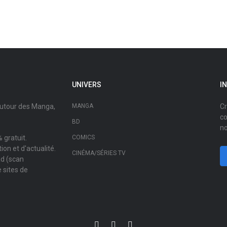
UNIVERS
I
autour des Manga,
MANGA
Cr
co
BD
no
 gratuit.
COMICS
on et d'actualité.
CINÉMA/SÉRIES TV
ad (scan
 sites de