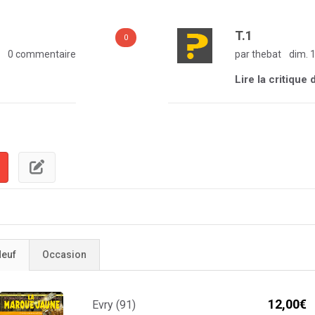
T.1
0
0 commentaire
par thebat
dim. 1
Lire la critique 
euf
Occasion
12,00€
Evry (91)