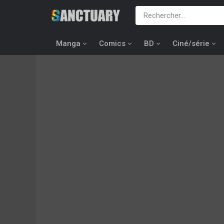
Manga
Comics
BD
Ciné/série