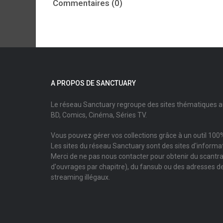
Commentaires (0)
A PROPOS DE SANCTUARY
Le réseau Sanctuary regroupe des sites thématiques 
BD, Comics, Cinéma, Séries TV.
Vous pouvez gérer vos collections grâce à un outil 100%
Les sites du réseau Sanctuary sont des sites d'informati
Merci de ne pas nous contacter pour obtenir du scantr
d'ouvrages par chapitre), du fansub ou des adresses de
streaming illégaux.