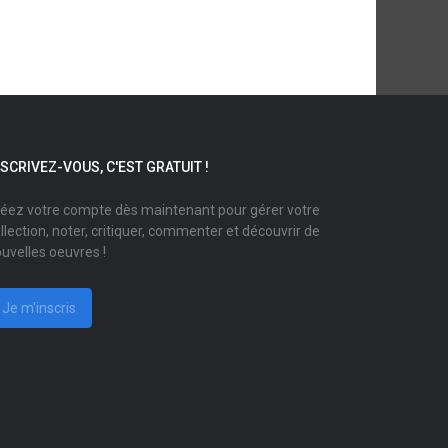
NSCRIVEZ-VOUS, C'EST GRATUIT !
éez votre compte dès maintenant pour gérer votre
llection, noter, critiquer, commenter et découvrir de
uvelles oeuvres !
Je m'inscris